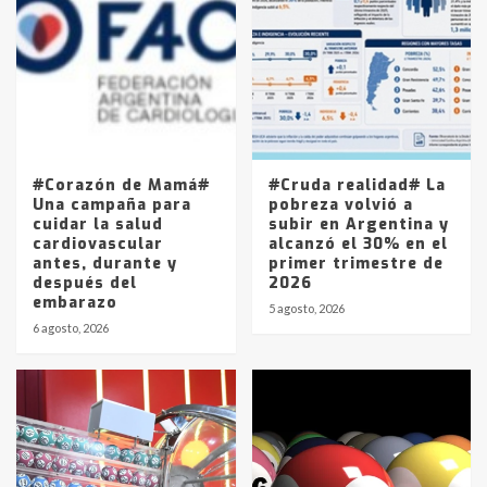
Accidente en Ruta 5: falleció un
joven de Trenque Lauquen
4
Los precios de los combustibles en
La Pampa, desde YPF hasta Axion
entre 857 a 1338 pesos
5
#Corazón de Mamá#
#Cruda realidad# La
Una campaña para
pobreza volvió a
cuidar la salud
subir en Argentina y
cardiovascular
alcanzó el 30% en el
antes, durante y
primer trimestre de
después del
2026
embarazo
5 agosto, 2026
6 agosto, 2026