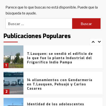
Blanca anticipa que Agosto vendrá
Parece que lo que buscas no está disponible. Puede que la
con lluvias y heladas, en gran parte
de la provincia
búsqueda te ayude.
6
Buscar:
T.Lauquen: tres jóvenes que
intentaron evadir a la Policía
fueron detenidos por
Publicaciones Populares
comercialización de drogas en la
7
tarde del sábado
T.Lauquen: se vendió el edificio de
lo que fue la planta Industrial del
Frígorífico Indio Pampa
1
14 allanamientos con Gendarmería
en T.Lauquen, Pehuajó y Carlos
Casares
2
Identidad de los adolescentes