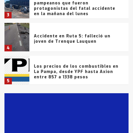
pampeanos que fueron
protagonistas del fatal accidente
en la mañana del lunes
3
Accidente en Ruta 5: falleció un
joven de Trenque Lauquen
4
Los precios de los combustibles en
La Pampa, desde YPF hasta Axion
entre 857 a 1338 pesos
5
La Bolsa de Cereales de Bahía
Blanca anticipa que Agosto vendrá
con lluvias y heladas, en gran parte
de la provincia
6
T.Lauquen: tres jóvenes que