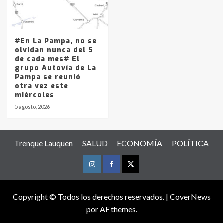
#En La Pampa, no se
olvidan nunca del 5
de cada mes# El
grupo Autovía de La
Pampa se reunió
otra vez este
miércoles
5 agosto, 2026
Trenque Lauquen
SALUD
ECONOMÍA
POLÍTICA
Instagram
Facebook
Twitter
Copyright © Todos los derechos reservados.
|
CoverNews
por AF themes.