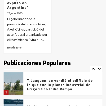
Los precios de los combustibles en
expuso en
La Pampa, desde YPF hasta Axion
Argentina”
entre 857 a 1338 pesos
5
27 julio, 2020
El gobernador de la
provincia de Buenos Aires,
La Bolsa de Cereales de Bahía
Axel Kicillof, participó del
Blanca anticipa que Agosto vendrá
con lluvias y heladas, en gran parte
acto federal organizado por
de la provincia
6
el Movimiento Evita que...
Read More
T.Lauquen: tres jóvenes que
intentaron evadir a la Policía
fueron detenidos por
Publicaciones Populares
comercialización de drogas en la
7
tarde del sábado
T.Lauquen: se vendió el edificio de
lo que fue la planta Industrial del
Frígorífico Indio Pampa
1