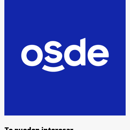
Blanca anticipa que Agosto vendrá
con lluvias y heladas, en gran parte
de la provincia
6
T.Lauquen: tres jóvenes que
intentaron evadir a la Policía
fueron detenidos por
comercialización de drogas en la
7
tarde del sábado
T.Lauquen: se vendió el edificio de
lo que fue la planta Industrial del
Frígorífico Indio Pampa
1
14 allanamientos con Gendarmería
en T.Lauquen, Pehuajó y Carlos
Casares
2
Identidad de los adolescentes