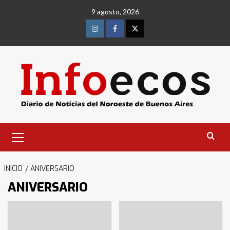
Saltar
9 agosto, 2026
al
contenido
Instagram
Facebook
Twitter
Menú
primario
INICIO
ANIVERSARIO
ANIVERSARIO