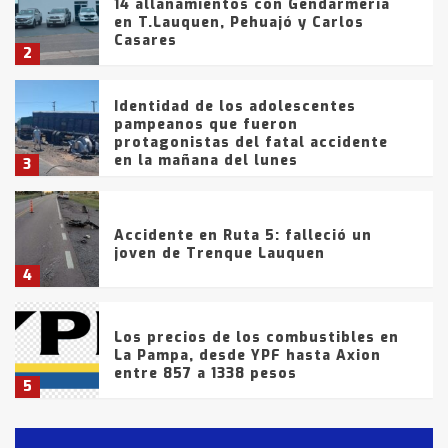
14 allanamientos con Gendarmería
en T.Lauquen, Pehuajó y Carlos
Casares
2
Identidad de los adolescentes
pampeanos que fueron
protagonistas del fatal accidente
en la mañana del lunes
3
Accidente en Ruta 5: falleció un
joven de Trenque Lauquen
4
Los precios de los combustibles en
La Pampa, desde YPF hasta Axion
entre 857 a 1338 pesos
5
La Bolsa de Cereales de Bahía