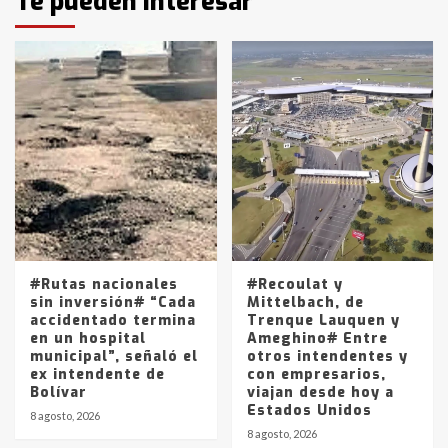
Te pueden interesar
pampeanos que fueron
protagonistas del fatal accidente
en la mañana del lunes
3
Accidente en Ruta 5: falleció un
joven de Trenque Lauquen
4
Los precios de los combustibles en
La Pampa, desde YPF hasta Axion
entre 857 a 1338 pesos
5
#Rutas nacionales
#Recoulat y
sin inversión# “Cada
Mittelbach, de
accidentado termina
Trenque Lauquen y
en un hospital
Ameghino# Entre
municipal”, señaló el
otros intendentes y
ex intendente de
con empresarios,
Bolívar
viajan desde hoy a
Estados Unidos
8 agosto, 2026
8 agosto, 2026