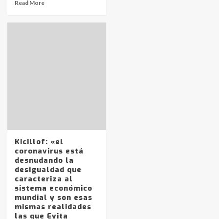
Read More
Identidad de los adolescentes
pampeanos que fueron
protagonistas del fatal accidente
en la mañana del lunes
3
Kicillof: «el
coronavirus está
desnudando la
desigualdad que
Accidente en Ruta 5: falleció un
caracteriza al
joven de Trenque Lauquen
sistema económico
4
mundial y son esas
mismas realidades
las que Evita