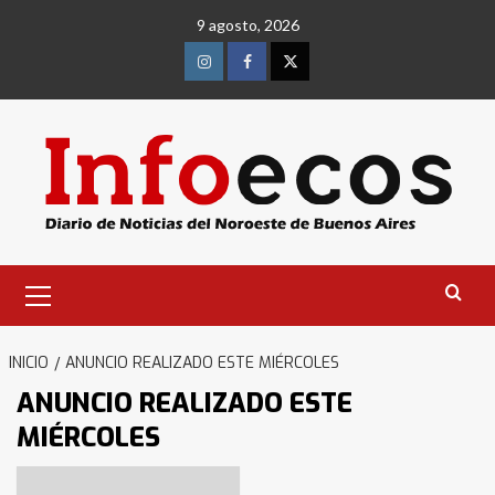
Saltar
9 agosto, 2026
al
contenido
Instagram
Facebook
Twitter
Menú
primario
INICIO
ANUNCIO REALIZADO ESTE MIÉRCOLES
ANUNCIO REALIZADO ESTE
MIÉRCOLES