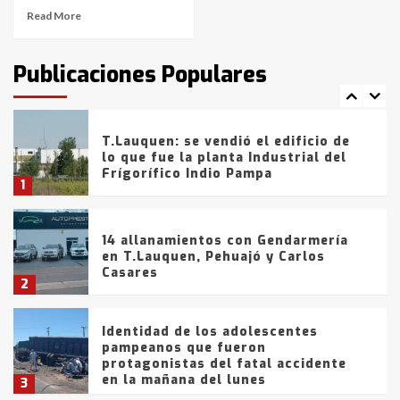
Read More
T.Lauquen: tres jóvenes que
intentaron evadir a la Policía
fueron detenidos por
Publicaciones Populares
comercialización de drogas en la
7
tarde del sábado
T.Lauquen: se vendió el edificio de
lo que fue la planta Industrial del
Frígorífico Indio Pampa
1
14 allanamientos con Gendarmería
en T.Lauquen, Pehuajó y Carlos
Casares
2
Identidad de los adolescentes
pampeanos que fueron
protagonistas del fatal accidente
en la mañana del lunes
3