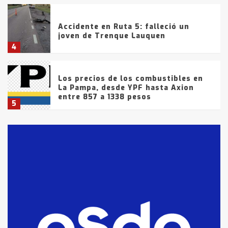
Accidente en Ruta 5: falleció un
joven de Trenque Lauquen
4
Los precios de los combustibles en
La Pampa, desde YPF hasta Axion
entre 857 a 1338 pesos
5
La Bolsa de Cereales de Bahía
Blanca anticipa que Agosto vendrá
con lluvias y heladas, en gran parte
de la provincia
6
T.Lauquen: tres jóvenes que
intentaron evadir a la Policía
fueron detenidos por
comercialización de drogas en la
7
tarde del sábado