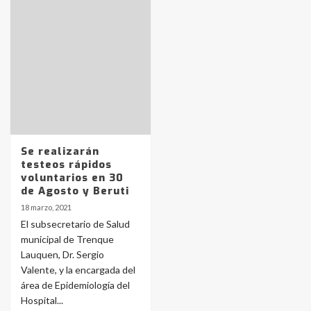
Identidad de los adolescentes
pampeanos que fueron
protagonistas del fatal accidente
en la mañana del lunes
3
Accidente en Ruta 5: falleció un
joven de Trenque Lauquen
4
Se realizarán
testeos rápidos
voluntarios en 30
Los precios de los combustibles en
de Agosto y Beruti
La Pampa, desde YPF hasta Axion
18 marzo, 2021
entre 857 a 1338 pesos
5
El subsecretario de Salud
municipal de Trenque
Lauquen, Dr. Sergio
La Bolsa de Cereales de Bahía
Valente, y la encargada del
Blanca anticipa que Agosto vendrá
con lluvias y heladas, en gran parte
área de Epidemiología del
de la provincia
6
Hospital...