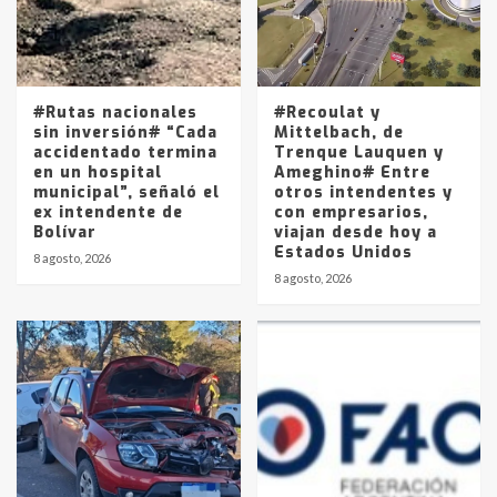
Los precios de los combustibles en
La Pampa, desde YPF hasta Axion
entre 857 a 1338 pesos
5
#Rutas nacionales
#Recoulat y
sin inversión# “Cada
Mittelbach, de
accidentado termina
Trenque Lauquen y
en un hospital
Ameghino# Entre
municipal”, señaló el
otros intendentes y
ex intendente de
con empresarios,
Bolívar
viajan desde hoy a
Estados Unidos
8 agosto, 2026
8 agosto, 2026