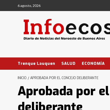
Saltar
6 agosto, 2026
al
contenido
Trenque Lauquen
SALUD
ECONOMÍA
INICIO
APROBADA POR EL CONCEJO DELIBERANTE
Aprobada por el
deliberante