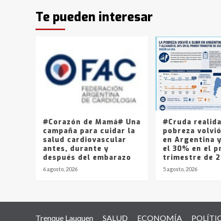
Te pueden interesar
#Corazón de Mamá# Una
#Cruda realid
campaña para cuidar la
pobreza volvió
salud cardiovascular
en Argentina 
antes, durante y
el 30% en el p
después del embarazo
trimestre de 
6 agosto, 2026
5 agosto, 2026
Trenque Lauquen
SALUD
ECONOMÍA
POLÍTI