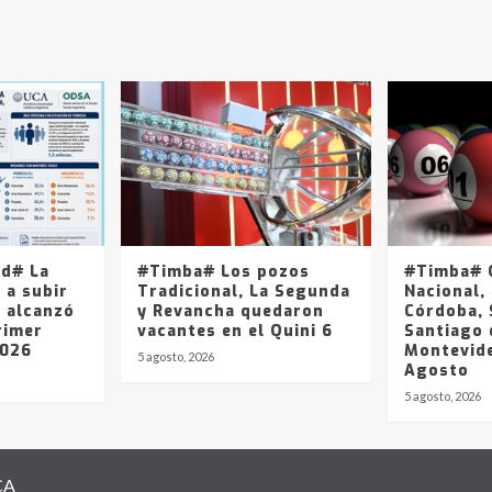
ad# La
#Timba# Los pozos
#Timba# Q
 a subir
Tradicional, La Segunda
Nacional, 
y alcanzó
y Revancha quedaron
Córdoba, 
rimer
vacantes en el Quini 6
Santiago 
2026
Montevide
5 agosto, 2026
Agosto
5 agosto, 2026
CA