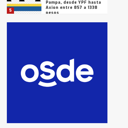
Pampa, desde YPF hasta
Axion entre 857 a 1338
5
pesos
La Bolsa de Cereales de
Bahía Blanca anticipa
que Agosto vendrá con
lluvias y heladas, en
6
gran parte de la
provincia
T.Lauquen: tres jóvenes
que intentaron evadir a
la Policía fueron
detenidos por
7
comercialización de
drogas en la tarde del
sábado
T.Lauquen: se vendió el
edificio de lo que fue la
planta Industrial del
Frígorífico Indio Pampa
1
14 allanamientos con
Gendarmería en