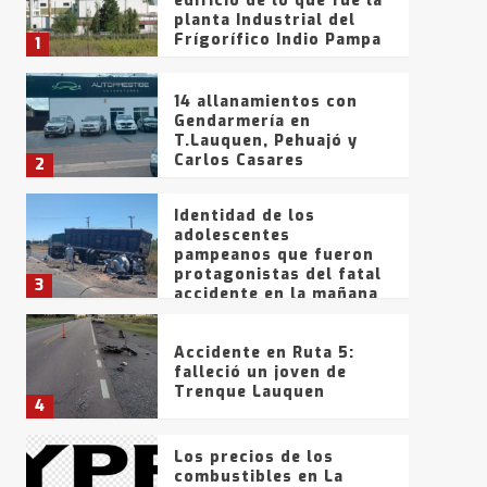
edificio de lo que fue la
planta Industrial del
Frígorífico Indio Pampa
1
14 allanamientos con
Gendarmería en
T.Lauquen, Pehuajó y
Carlos Casares
2
Identidad de los
adolescentes
pampeanos que fueron
protagonistas del fatal
3
accidente en la mañana
del lunes
Accidente en Ruta 5:
falleció un joven de
Trenque Lauquen
4
Los precios de los
combustibles en La