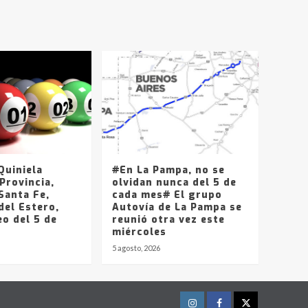
T.Lauquen, Pehuajó y
Carlos Casares
2
Identidad de los
adolescentes
pampeanos que fueron
protagonistas del fatal
3
accidente en la mañana
del lunes
Accidente en Ruta 5:
falleció un joven de
Trenque Lauquen
uiniela
#En La Pampa, no se
4
Provincia,
olvidan nunca del 5 de
Santa Fe,
cada mes# El grupo
del Estero,
Los precios de los
Autovía de La Pampa se
o del 5 de
combustibles en La
reunió otra vez este
Pampa, desde YPF hasta
miércoles
Axion entre 857 a 1338
5 agosto, 2026
5
pesos