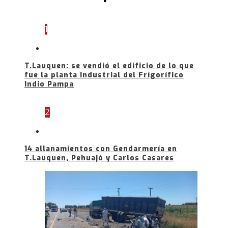
1
T.Lauquen: se vendió el edificio de lo que
fue la planta Industrial del Frígorífico
Indio Pampa
2
14 allanamientos con Gendarmería en
T.Lauquen, Pehuajó y Carlos Casares