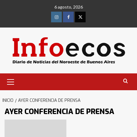
Saltar
6 agosto, 2026
al
contenido
Instagram
Facebook
Twitter
Menú
primario
INICIO
AYER CONFERENCIA DE PRENSA
AYER CONFERENCIA DE PRENSA