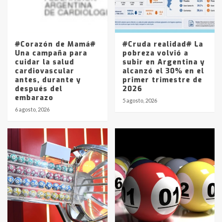
Los precios de los combustibles en
La Pampa, desde YPF hasta Axion
entre 857 a 1338 pesos
5
#Corazón de Mamá#
#Cruda realidad# La
Una campaña para
pobreza volvió a
cuidar la salud
subir en Argentina y
cardiovascular
alcanzó el 30% en el
antes, durante y
primer trimestre de
después del
2026
embarazo
5 agosto, 2026
6 agosto, 2026