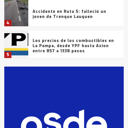
Accidente en Ruta 5: falleció un
joven de Trenque Lauquen
4
Los precios de los combustibles en
La Pampa, desde YPF hasta Axion
entre 857 a 1338 pesos
5
La Bolsa de Cereales de Bahía
Blanca anticipa que Agosto vendrá
con lluvias y heladas, en gran parte
de la provincia
6
T.Lauquen: tres jóvenes que
intentaron evadir a la Policía
fueron detenidos por
comercialización de drogas en la
7
tarde del sábado