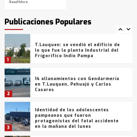
Read More
T.Lauquen: tres jóvenes que
intentaron evadir a la Policía
fueron detenidos por
Publicaciones Populares
comercialización de drogas en la
7
tarde del sábado
T.Lauquen: se vendió el edificio de
lo que fue la planta Industrial del
Frígorífico Indio Pampa
1
14 allanamientos con Gendarmería
en T.Lauquen, Pehuajó y Carlos
Casares
2
Identidad de los adolescentes
pampeanos que fueron
protagonistas del fatal accidente
en la mañana del lunes
3