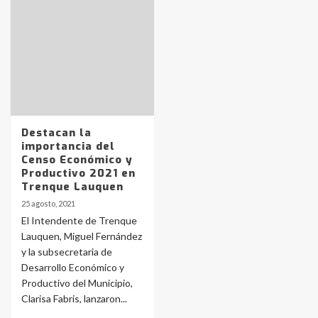
Identidad de los adolescentes
pampeanos que fueron
protagonistas del fatal accidente
en la mañana del lunes
3
Accidente en Ruta 5: falleció un
joven de Trenque Lauquen
Destacan la
4
importancia del
Censo Económico y
Productivo 2021 en
Los precios de los combustibles en
Trenque Lauquen
La Pampa, desde YPF hasta Axion
25 agosto, 2021
entre 857 a 1338 pesos
5
El Intendente de Trenque
Lauquen, Miguel Fernández
y la subsecretaria de
La Bolsa de Cereales de Bahía
Desarrollo Económico y
Blanca anticipa que Agosto vendrá
con lluvias y heladas, en gran parte
Productivo del Municipio,
de la provincia
6
Clarisa Fabris, lanzaron...