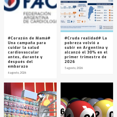
4
Los precios de los combustibles en
La Pampa, desde YPF hasta Axion
entre 857 a 1338 pesos
5
#Corazón de Mamá#
#Cruda realidad# La
Una campaña para
pobreza volvió a
cuidar la salud
subir en Argentina y
cardiovascular
alcanzó el 30% en el
antes, durante y
primer trimestre de
después del
2026
embarazo
5 agosto, 2026
6 agosto, 2026