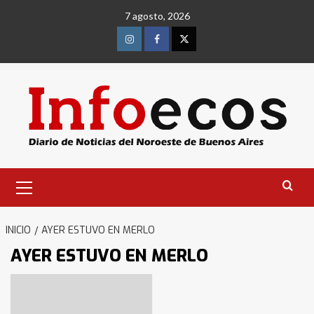
Saltar
7 agosto, 2026
al
contenido
Instagram
Facebook
Twitter
Menú
primario
INICIO
AYER ESTUVO EN MERLO
AYER ESTUVO EN MERLO