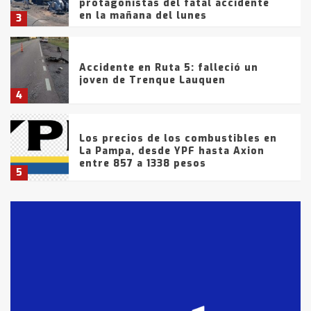
protagonistas del fatal accidente
en la mañana del lunes
3
Accidente en Ruta 5: falleció un
joven de Trenque Lauquen
4
Los precios de los combustibles en
La Pampa, desde YPF hasta Axion
entre 857 a 1338 pesos
5
La Bolsa de Cereales de Bahía
Blanca anticipa que Agosto vendrá
con lluvias y heladas, en gran parte
de la provincia
6
T.Lauquen: tres jóvenes que
intentaron evadir a la Policía
fueron detenidos por