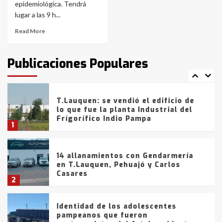
con lluvias y heladas, en gran parte
epidemiológica. Tendrá
de la provincia
6
lugar a las 9 h...
Read More
T.Lauquen: tres jóvenes que
intentaron evadir a la Policía
fueron detenidos por
Publicaciones Populares
comercialización de drogas en la
7
tarde del sábado
T.Lauquen: se vendió el edificio de
lo que fue la planta Industrial del
Frígorífico Indio Pampa
1
14 allanamientos con Gendarmería
en T.Lauquen, Pehuajó y Carlos
Casares
2
Identidad de los adolescentes
pampeanos que fueron