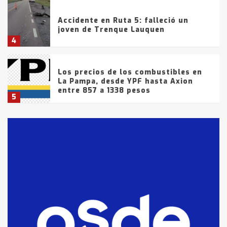
Accidente en Ruta 5: falleció un
joven de Trenque Lauquen
4
Los precios de los combustibles en
La Pampa, desde YPF hasta Axion
entre 857 a 1338 pesos
5
La Bolsa de Cereales de Bahía
Blanca anticipa que Agosto vendrá
con lluvias y heladas, en gran parte
de la provincia
6
T.Lauquen: tres jóvenes que
intentaron evadir a la Policía
fueron detenidos por
comercialización de drogas en la
7
tarde del sábado