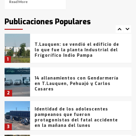
Read More
T.Lauquen: tres jóvenes que
intentaron evadir a la Policía
fueron detenidos por
Publicaciones Populares
comercialización de drogas en la
7
tarde del sábado
T.Lauquen: se vendió el edificio de
lo que fue la planta Industrial del
Frígorífico Indio Pampa
1
14 allanamientos con Gendarmería
en T.Lauquen, Pehuajó y Carlos
Casares
2
Identidad de los adolescentes
pampeanos que fueron
protagonistas del fatal accidente
en la mañana del lunes
3