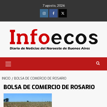
Saltar
7 agosto, 2026
al
contenido
Instagram
Facebook
Twitter
Menú
primario
INICIO
BOLSA DE COMERCIO DE ROSARIO
BOLSA DE COMERCIO DE ROSARIO