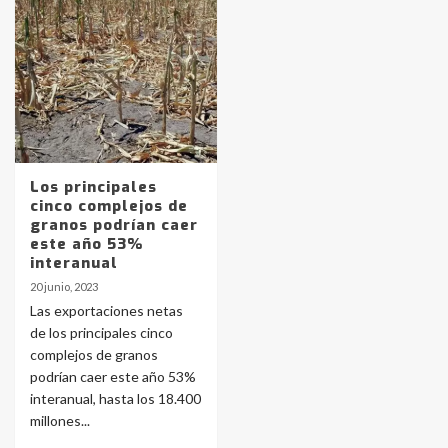
Identidad de los adolescentes
pampeanos que fueron
protagonistas del fatal accidente
en la mañana del lunes
3
Accidente en Ruta 5: falleció un
joven de Trenque Lauquen
Los principales
4
cinco complejos de
granos podrían caer
este año 53%
Los precios de los combustibles en
interanual
La Pampa, desde YPF hasta Axion
20 junio, 2023
entre 857 a 1338 pesos
5
Las exportaciones netas
de los principales cinco
complejos de granos
La Bolsa de Cereales de Bahía
podrían caer este año 53%
Blanca anticipa que Agosto vendrá
con lluvias y heladas, en gran parte
interanual, hasta los 18.400
de la provincia
6
millones...