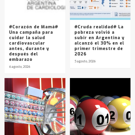
Los precios de los combustibles en
La Pampa, desde YPF hasta Axion
entre 857 a 1338 pesos
5
#Corazón de Mamá#
#Cruda realidad# La
Una campaña para
pobreza volvió a
cuidar la salud
subir en Argentina y
cardiovascular
alcanzó el 30% en el
antes, durante y
primer trimestre de
después del
2026
embarazo
5 agosto, 2026
6 agosto, 2026