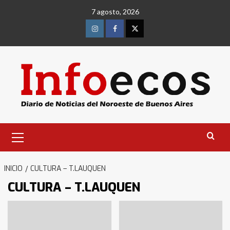
Saltar
7 agosto, 2026
al
contenido
Instagram
Facebook
Twitter
Menú
primario
INICIO
CULTURA – T.LAUQUEN
CULTURA – T.LAUQUEN