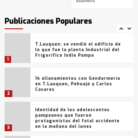
Read More
T.Lauquen: tres jóvenes que
intentaron evadir a la Policía
fueron detenidos por
Publicaciones Populares
comercialización de drogas en la
7
tarde del sábado
T.Lauquen: se vendió el edificio de
lo que fue la planta Industrial del
Frígorífico Indio Pampa
1
14 allanamientos con Gendarmería
en T.Lauquen, Pehuajó y Carlos
Casares
2
Identidad de los adolescentes
pampeanos que fueron
protagonistas del fatal accidente
en la mañana del lunes
3