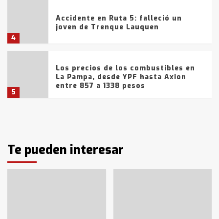
Accidente en Ruta 5: falleció un
joven de Trenque Lauquen
4
Los precios de los combustibles en
La Pampa, desde YPF hasta Axion
entre 857 a 1338 pesos
5
La Bolsa de Cereales de Bahía
Blanca anticipa que Agosto vendrá
con lluvias y heladas, en gran parte
de la provincia
Te pueden interesar
6
T.Lauquen: tres jóvenes que
intentaron evadir a la Policía
fueron detenidos por
comercialización de drogas en la
7
tarde del sábado