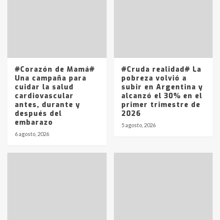
T.Lauquen: se vendió el edificio de
lo que fue la planta Industrial del
Frígorífico Indio Pampa
1
14 allanamientos con Gendarmería
#Corazón de Mamá#
#Cruda realidad# La
en T.Lauquen, Pehuajó y Carlos
Una campaña para
pobreza volvió a
Casares
cuidar la salud
subir en Argentina y
2
cardiovascular
alcanzó el 30% en el
antes, durante y
primer trimestre de
después del
2026
Identidad de los adolescentes
embarazo
pampeanos que fueron
5 agosto, 2026
protagonistas del fatal accidente
6 agosto, 2026
en la mañana del lunes
3
Accidente en Ruta 5: falleció un
joven de Trenque Lauquen
4