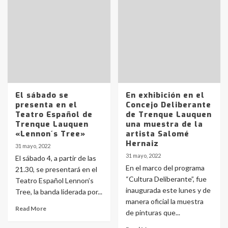
Identidad de los adolescentes
pampeanos que fueron
protagonistas del fatal accidente
en la mañana del lunes
3
Accidente en Ruta 5: falleció un
joven de Trenque Lauquen
El sábado se
En exhibición en el
4
presenta en el
Concejo Deliberante
Teatro Español de
de Trenque Lauquen
Trenque Lauquen
una muestra de la
Los precios de los combustibles en
«Lennon´s Tree»
artista Salomé
La Pampa, desde YPF hasta Axion
Hernaiz
31 mayo, 2022
entre 857 a 1338 pesos
5
31 mayo, 2022
El sábado 4, a partir de las
En el marco del programa
21.30, se presentará en el
“Cultura Deliberante”, fue
Teatro Español Lennon’s
La Bolsa de Cereales de Bahía
inaugurada este lunes y de
Tree, la banda liderada por...
Blanca anticipa que Agosto vendrá
con lluvias y heladas, en gran parte
manera oficial la muestra
Read More
de la provincia
6
de pinturas que...