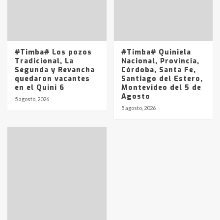
Los precios de los combustibles en
La Pampa, desde YPF hasta Axion
entre 857 a 1338 pesos
5
#Timba# Los pozos
#Timba# Quiniela
Tradicional, La
Nacional, Provincia,
Segunda y Revancha
Córdoba, Santa Fe,
quedaron vacantes
Santiago del Estero,
en el Quini 6
Montevideo del 5 de
Agosto
5 agosto, 2026
5 agosto, 2026