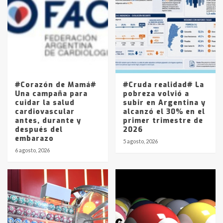
Accidente en Ruta 5: falleció un
joven de Trenque Lauquen
4
Los precios de los combustibles en
La Pampa, desde YPF hasta Axion
entre 857 a 1338 pesos
5
#Corazón de Mamá#
#Cruda realidad# La
Una campaña para
pobreza volvió a
cuidar la salud
subir en Argentina y
cardiovascular
alcanzó el 30% en el
antes, durante y
primer trimestre de
después del
2026
embarazo
5 agosto, 2026
6 agosto, 2026