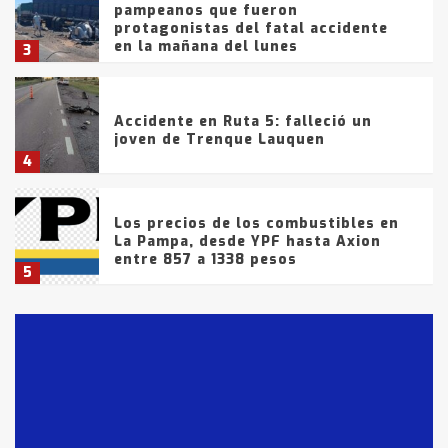
pampeanos que fueron
protagonistas del fatal accidente
en la mañana del lunes
3
Accidente en Ruta 5: falleció un
joven de Trenque Lauquen
4
Los precios de los combustibles en
La Pampa, desde YPF hasta Axion
entre 857 a 1338 pesos
5
La Bolsa de Cereales de Bahía
Blanca anticipa que Agosto vendrá
con lluvias y heladas, en gran parte
de la provincia
6
T.Lauquen: tres jóvenes que