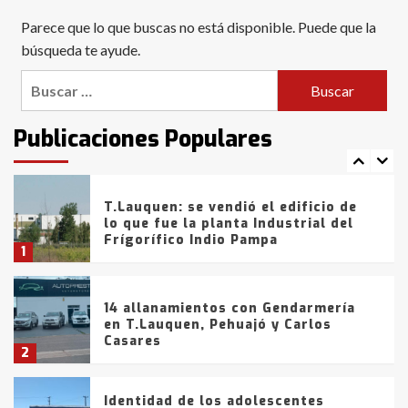
Blanca anticipa que Agosto vendrá
Parece que lo que buscas no está disponible. Puede que la
con lluvias y heladas, en gran parte
de la provincia
búsqueda te ayude.
6
Buscar:
T.Lauquen: tres jóvenes que
intentaron evadir a la Policía
fueron detenidos por
Publicaciones Populares
comercialización de drogas en la
7
tarde del sábado
T.Lauquen: se vendió el edificio de
lo que fue la planta Industrial del
Frígorífico Indio Pampa
1
14 allanamientos con Gendarmería
en T.Lauquen, Pehuajó y Carlos
Casares
2
Identidad de los adolescentes