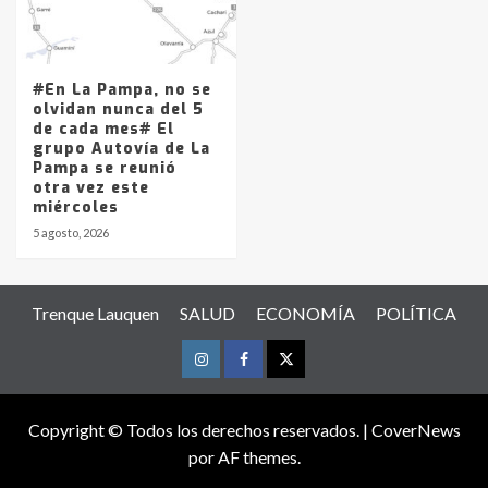
#En La Pampa, no se
olvidan nunca del 5
de cada mes# El
grupo Autovía de La
Pampa se reunió
otra vez este
miércoles
5 agosto, 2026
Trenque Lauquen
SALUD
ECONOMÍA
POLÍTICA
Instagram
Facebook
Twitter
Copyright © Todos los derechos reservados.
|
CoverNews
por AF themes.