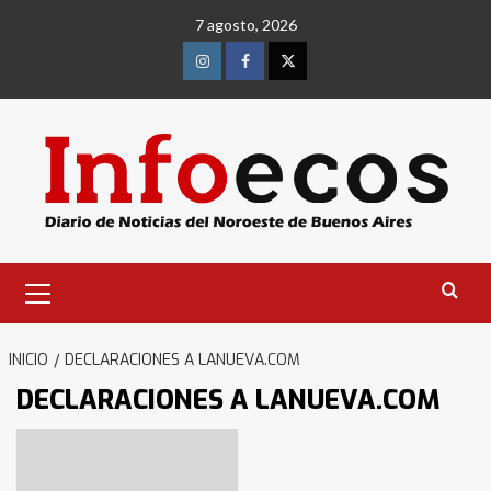
Saltar
7 agosto, 2026
al
contenido
Instagram
Facebook
Twitter
Menú
primario
INICIO
DECLARACIONES A LANUEVA.COM
DECLARACIONES A LANUEVA.COM