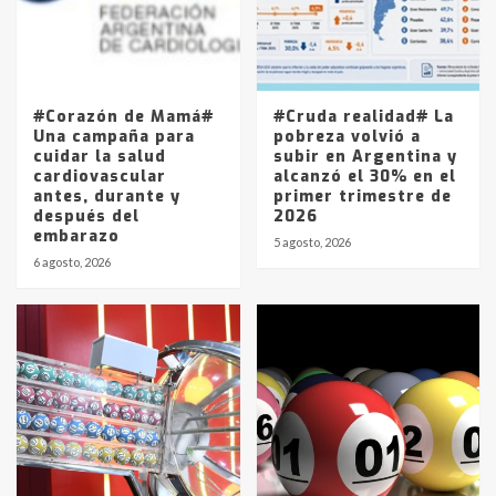
Los precios de los combustibles en
La Pampa, desde YPF hasta Axion
entre 857 a 1338 pesos
5
#Corazón de Mamá#
#Cruda realidad# La
Una campaña para
pobreza volvió a
cuidar la salud
subir en Argentina y
cardiovascular
alcanzó el 30% en el
antes, durante y
primer trimestre de
después del
2026
embarazo
5 agosto, 2026
6 agosto, 2026