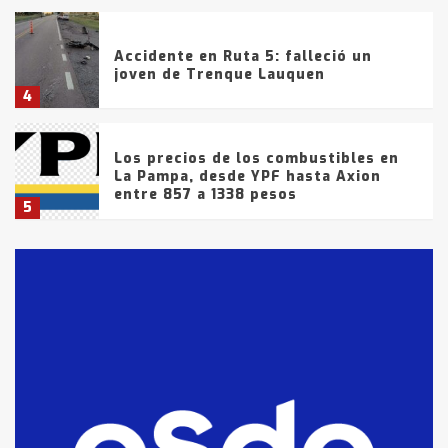
Accidente en Ruta 5: falleció un
joven de Trenque Lauquen
4
Los precios de los combustibles en
La Pampa, desde YPF hasta Axion
entre 857 a 1338 pesos
5
La Bolsa de Cereales de Bahía
Blanca anticipa que Agosto vendrá
con lluvias y heladas, en gran parte
de la provincia
6
T.Lauquen: tres jóvenes que
intentaron evadir a la Policía
fueron detenidos por
comercialización de drogas en la
7
tarde del sábado