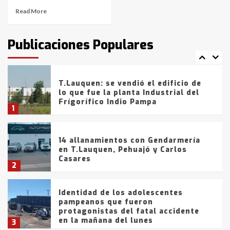
Read More
T.Lauquen: tres jóvenes que
intentaron evadir a la Policía
fueron detenidos por
Publicaciones Populares
comercialización de drogas en la
7
tarde del sábado
T.Lauquen: se vendió el edificio de
lo que fue la planta Industrial del
Frígorífico Indio Pampa
1
14 allanamientos con Gendarmería
en T.Lauquen, Pehuajó y Carlos
Casares
2
Identidad de los adolescentes
pampeanos que fueron
protagonistas del fatal accidente
en la mañana del lunes
3