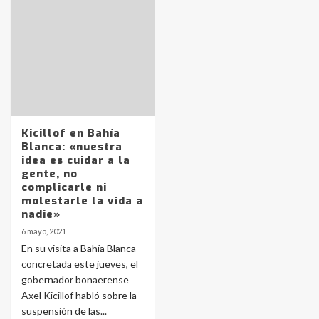
Identidad de los adolescentes
pampeanos que fueron
protagonistas del fatal accidente
en la mañana del lunes
3
Accidente en Ruta 5: falleció un
Kicillof en Bahía
joven de Trenque Lauquen
Blanca: «nuestra
4
idea es cuidar a la
gente, no
complicarle ni
Los precios de los combustibles en
molestarle la vida a
La Pampa, desde YPF hasta Axion
nadie»
entre 857 a 1338 pesos
5
6 mayo, 2021
En su visita a Bahía Blanca
concretada este jueves, el
La Bolsa de Cereales de Bahía
gobernador bonaerense
Blanca anticipa que Agosto vendrá
con lluvias y heladas, en gran parte
Axel Kicillof habló sobre la
de la provincia
6
suspensión de las...