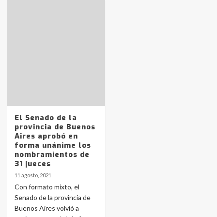
Identidad de los adolescentes
pampeanos que fueron
protagonistas del fatal accidente
en la mañana del lunes
3
Accidente en Ruta 5: falleció un
joven de Trenque Lauquen
El Senado de la
4
provincia de Buenos
Aires aprobó en
forma unánime los
Los precios de los combustibles en
nombramientos de
La Pampa, desde YPF hasta Axion
31 jueces
entre 857 a 1338 pesos
5
11 agosto, 2021
Con formato mixto, el
Senado de la provincia de
La Bolsa de Cereales de Bahía
Buenos Aires volvió a
Blanca anticipa que Agosto vendrá