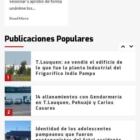
con lluvias y heladas, en gran parte
sesionar y aprobó de forma
de la provincia
6
unánime los...
Read More
T.Lauquen: tres jóvenes que
intentaron evadir a la Policía
fueron detenidos por
Publicaciones Populares
comercialización de drogas en la
7
tarde del sábado
T.Lauquen: se vendió el edificio de
lo que fue la planta Industrial del
Frígorífico Indio Pampa
1
14 allanamientos con Gendarmería
en T.Lauquen, Pehuajó y Carlos
Casares
2
Identidad de los adolescentes
pampeanos que fueron