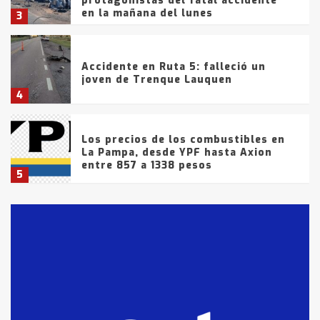
protagonistas del fatal accidente
en la mañana del lunes
3
Accidente en Ruta 5: falleció un
joven de Trenque Lauquen
4
Los precios de los combustibles en
La Pampa, desde YPF hasta Axion
entre 857 a 1338 pesos
5
La Bolsa de Cereales de Bahía
Blanca anticipa que Agosto vendrá
con lluvias y heladas, en gran parte
de la provincia
6
T.Lauquen: tres jóvenes que
intentaron evadir a la Policía
fueron detenidos por