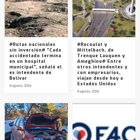
4
Los precios de los combustibles en
La Pampa, desde YPF hasta Axion
entre 857 a 1338 pesos
5
#Rutas nacionales
#Recoulat y
sin inversión# “Cada
Mittelbach, de
accidentado termina
Trenque Lauquen y
en un hospital
Ameghino# Entre
municipal”, señaló el
otros intendentes y
ex intendente de
con empresarios,
Bolívar
viajan desde hoy a
Estados Unidos
8 agosto, 2026
8 agosto, 2026