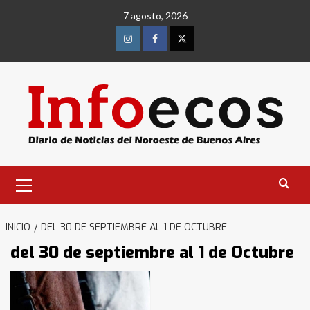
Saltar
7 agosto, 2026
al
contenido
Instagram
Facebook
Twitter
Menú
primario
INICIO
DEL 30 DE SEPTIEMBRE AL 1 DE OCTUBRE
del 30 de septiembre al 1 de Octubre
Identidad de los adolescentes