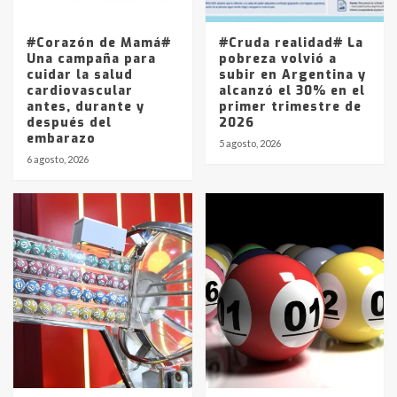
La Pampa, desde YPF hasta Axion
entre 857 a 1338 pesos
5
#Corazón de Mamá#
#Cruda realidad# La
Una campaña para
pobreza volvió a
cuidar la salud
subir en Argentina y
cardiovascular
alcanzó el 30% en el
antes, durante y
primer trimestre de
después del
2026
embarazo
5 agosto, 2026
6 agosto, 2026