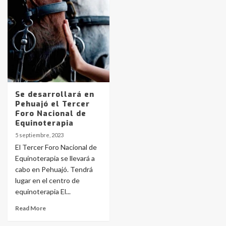
pampeanos que fueron
protagonistas del fatal accidente
en la mañana del lunes
3
Accidente en Ruta 5: falleció un
joven de Trenque Lauquen
4
Se desarrollará en
Pehuajó el Tercer
Los precios de los combustibles en
Foro Nacional de
La Pampa, desde YPF hasta Axion
Equinoterapia
entre 857 a 1338 pesos
5
5 septiembre, 2023
El Tercer Foro Nacional de
Equinoterapia se llevará a
La Bolsa de Cereales de Bahía
cabo en Pehuajó. Tendrá
Blanca anticipa que Agosto vendrá
con lluvias y heladas, en gran parte
lugar en el centro de
de la provincia
6
equinoterapia El...
Read More
T.Lauquen: tres jóvenes que
intentaron evadir a la Policía