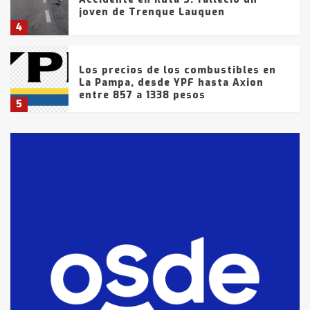
joven de Trenque Lauquen
4
Los precios de los combustibles en
La Pampa, desde YPF hasta Axion
entre 857 a 1338 pesos
5
La Bolsa de Cereales de Bahía
Blanca anticipa que Agosto vendrá
con lluvias y heladas, en gran parte
de la provincia
6
T.Lauquen: tres jóvenes que
intentaron evadir a la Policía
fueron detenidos por
comercialización de drogas en la
7
tarde del sábado
T.Lauquen: se vendió el edificio de