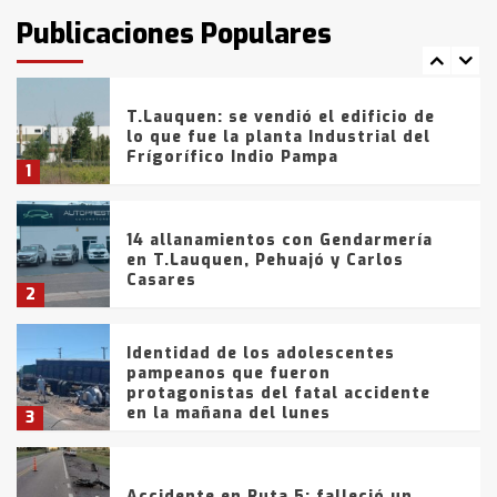
fueron detenidos por
Publicaciones Populares
comercialización de drogas en la
7
tarde del sábado
T.Lauquen: se vendió el edificio de
lo que fue la planta Industrial del
Frígorífico Indio Pampa
1
14 allanamientos con Gendarmería
en T.Lauquen, Pehuajó y Carlos
Casares
2
Identidad de los adolescentes
pampeanos que fueron
protagonistas del fatal accidente
en la mañana del lunes
3
Accidente en Ruta 5: falleció un