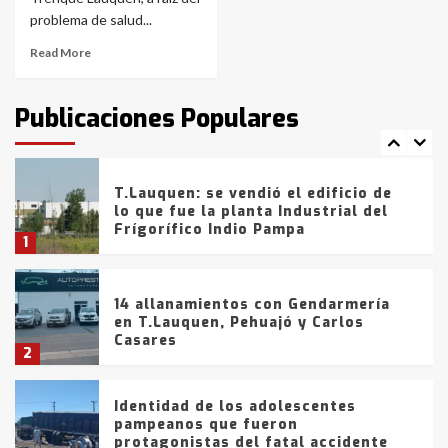
de la provincia
6
problema de salud...
Read More
T.Lauquen: tres jóvenes que
intentaron evadir a la Policía
fueron detenidos por
Publicaciones Populares
comercialización de drogas en la
7
tarde del sábado
T.Lauquen: se vendió el edificio de
lo que fue la planta Industrial del
Frígorífico Indio Pampa
1
14 allanamientos con Gendarmería
en T.Lauquen, Pehuajó y Carlos
Casares
2
Identidad de los adolescentes
pampeanos que fueron
protagonistas del fatal accidente