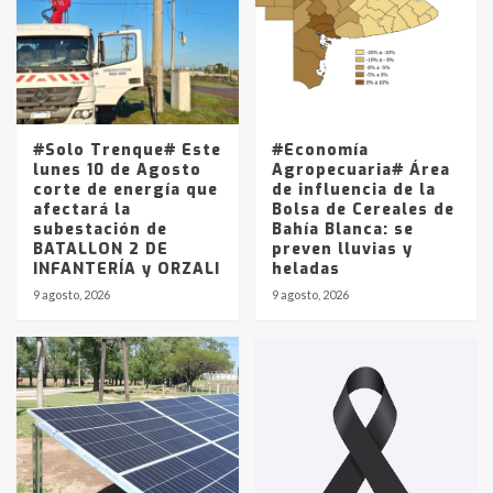
4
Los precios de los combustibles en
La Pampa, desde YPF hasta Axion
entre 857 a 1338 pesos
5
#Solo Trenque# Este
#Economía
lunes 10 de Agosto
Agropecuaria# Área
corte de energía que
de influencia de la
afectará la
Bolsa de Cereales de
subestación de
Bahía Blanca: se
BATALLON 2 DE
preven lluvias y
INFANTERÍA y ORZALI
heladas
9 agosto, 2026
9 agosto, 2026