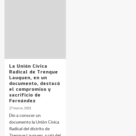
Identidad de los adolescentes
pampeanos que fueron
protagonistas del fatal accidente
en la mañana del lunes
3
Accidente en Ruta 5: falleció un
La Unión Cívica
joven de Trenque Lauquen
Radical de Trenque
4
Lauquen, en un
documento, destacó
el compromiso y
Los precios de los combustibles en
sacrificio de
La Pampa, desde YPF hasta Axion
Fernández
entre 857 a 1338 pesos
5
27 marzo, 2021
Dio a conocer un
documento la Unión Cívica
La Bolsa de Cereales de Bahía
Radical del distrito de
Blanca anticipa que Agosto vendrá
con lluvias y heladas, en gran parte
Trenque Lauquen, a raíz del