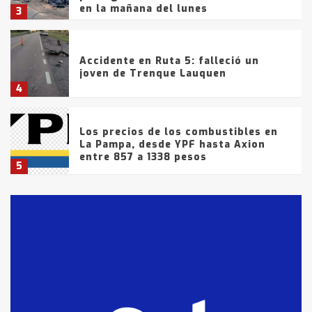
en la mañana del lunes
3
Accidente en Ruta 5: falleció un
joven de Trenque Lauquen
4
Los precios de los combustibles en
La Pampa, desde YPF hasta Axion
entre 857 a 1338 pesos
5
La Bolsa de Cereales de Bahía
Blanca anticipa que Agosto vendrá
con lluvias y heladas, en gran parte
de la provincia
6
T.Lauquen: tres jóvenes que
intentaron evadir a la Policía
fueron detenidos por