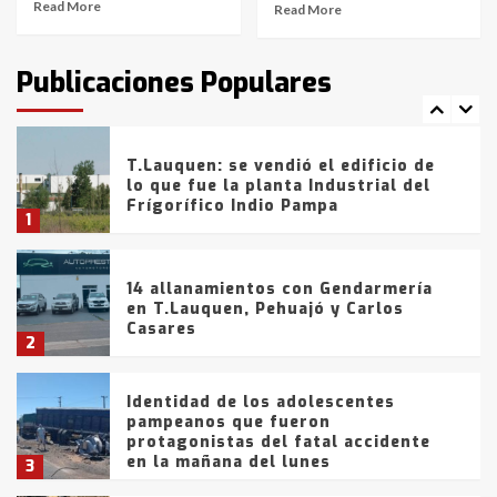
Read More
Read More
T.Lauquen: tres jóvenes que
intentaron evadir a la Policía
fueron detenidos por
Publicaciones Populares
comercialización de drogas en la
7
tarde del sábado
T.Lauquen: se vendió el edificio de
lo que fue la planta Industrial del
Frígorífico Indio Pampa
1
14 allanamientos con Gendarmería
en T.Lauquen, Pehuajó y Carlos
Casares
2
Identidad de los adolescentes
pampeanos que fueron
protagonistas del fatal accidente
en la mañana del lunes
3