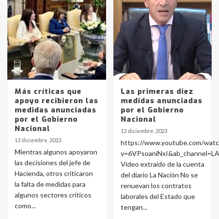
Identidad de los adolescentes
pampeanos que fueron
protagonistas del fatal accidente
en la mañana del lunes
3
Accidente en Ruta 5: falleció un
joven de Trenque Lauquen
Más críticas que
Las primeras diez
4
apoyo recibieron las
medidas anunciadas
medidas anunciadas
por el Gobierno
por el Gobierno
Nacional
Nacional
Los precios de los combustibles en
12 diciembre, 2023
La Pampa, desde YPF hasta Axion
12 diciembre, 2023
https://www.youtube.com/watc
entre 857 a 1338 pesos
Mientras algunos apoyaron
5
v=6VPsoaniNxI&ab_channel=
las decisiones del jefe de
Video extraído de la cuenta
Hacienda, otros criticaron
del diario La Nación No se
La Bolsa de Cereales de Bahía
la falta de medidas para
renuevan los contratos
Blanca anticipa que Agosto vendrá
algunos sectores críticos
con lluvias y heladas, en gran parte
laborales del Estado que
de la provincia
como...
6
tengan...