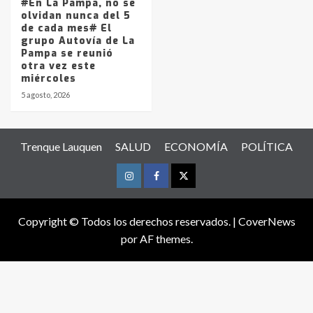
#En La Pampa, no se
olvidan nunca del 5
de cada mes# El
grupo Autovía de La
Pampa se reunió
otra vez este
miércoles
5 agosto, 2026
Trenque Lauquen
SALUD
ECONOMÍA
POLÍTICA
Instagram
Facebook
Twitter
Copyright © Todos los derechos reservados.
|
CoverNews
por AF themes.