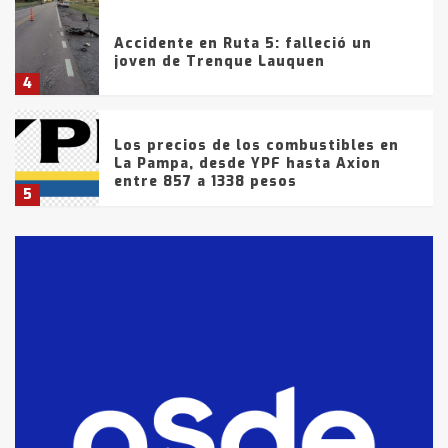
Accidente en Ruta 5: falleció un
joven de Trenque Lauquen
4
Los precios de los combustibles en
La Pampa, desde YPF hasta Axion
entre 857 a 1338 pesos
5
La Bolsa de Cereales de Bahía
Blanca anticipa que Agosto vendrá
con lluvias y heladas, en gran parte
de la provincia
6
T.Lauquen: tres jóvenes que
intentaron evadir a la Policía
fueron detenidos por
comercialización de drogas en la
7
tarde del sábado