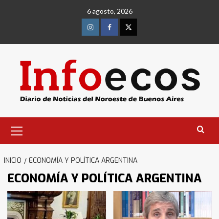
Saltar
6 agosto, 2026
al
contenido
Instagram
Facebook
Twitter
Menú
primario
INICIO
ECONOMÍA Y POLÍTICA ARGENTINA
ECONOMÍA Y POLÍTICA ARGENTINA