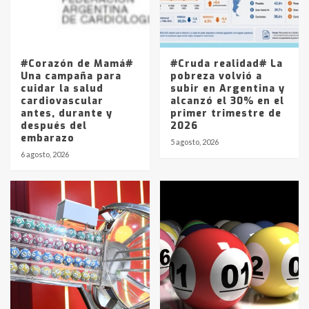
Los precios de los combustibles en
La Pampa, desde YPF hasta Axion
entre 857 a 1338 pesos
5
#Corazón de Mamá#
#Cruda realidad# La
Una campaña para
pobreza volvió a
cuidar la salud
subir en Argentina y
cardiovascular
alcanzó el 30% en el
antes, durante y
primer trimestre de
después del
2026
embarazo
5 agosto, 2026
6 agosto, 2026