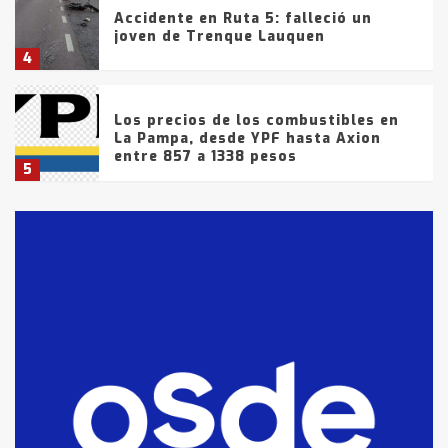
Accidente en Ruta 5: falleció un
joven de Trenque Lauquen
4
Los precios de los combustibles en
La Pampa, desde YPF hasta Axion
entre 857 a 1338 pesos
5
La Bolsa de Cereales de Bahía
Blanca anticipa que Agosto vendrá
con lluvias y heladas, en gran parte
de la provincia
6
T.Lauquen: tres jóvenes que
intentaron evadir a la Policía
fueron detenidos por
comercialización de drogas en la
7
tarde del sábado