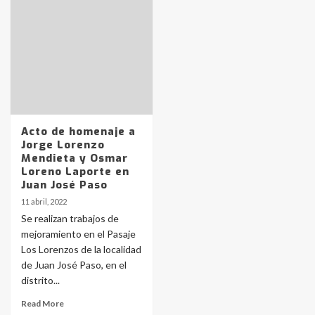
Identidad de los adolescentes
pampeanos que fueron
protagonistas del fatal accidente
en la mañana del lunes
3
Accidente en Ruta 5: falleció un
joven de Trenque Lauquen
4
Acto de homenaje a
Jorge Lorenzo
Mendieta y Osmar
Los precios de los combustibles en
Loreno Laporte en
La Pampa, desde YPF hasta Axion
Juan José Paso
entre 857 a 1338 pesos
5
11 abril, 2022
Se realizan trabajos de
mejoramiento en el Pasaje
La Bolsa de Cereales de Bahía
Los Lorenzos de la localidad
Blanca anticipa que Agosto vendrá
con lluvias y heladas, en gran parte
de Juan José Paso, en el
de la provincia
6
distrito...
Read More
T.Lauquen: tres jóvenes que