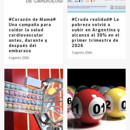
Los precios de los combustibles en
La Pampa, desde YPF hasta Axion
entre 857 a 1338 pesos
5
#Corazón de Mamá#
#Cruda realidad# La
Una campaña para
pobreza volvió a
cuidar la salud
subir en Argentina y
cardiovascular
alcanzó el 30% en el
antes, durante y
primer trimestre de
después del
2026
embarazo
5 agosto, 2026
6 agosto, 2026