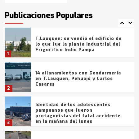
intentaron evadir a la Policía
fueron detenidos por
Publicaciones Populares
comercialización de drogas en la
7
tarde del sábado
T.Lauquen: se vendió el edificio de
lo que fue la planta Industrial del
Frígorífico Indio Pampa
1
14 allanamientos con Gendarmería
en T.Lauquen, Pehuajó y Carlos
Casares
2
Identidad de los adolescentes
pampeanos que fueron
protagonistas del fatal accidente
en la mañana del lunes
3