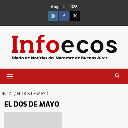
Saltar
6 agosto, 2026
al
contenido
Instagram
Facebook
Twitter
Menú
primario
INICIO
EL DOS DE MAYO
EL DOS DE MAYO