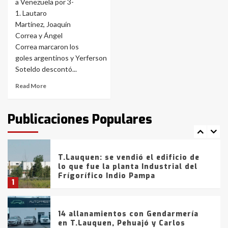
a Venezuela por 3-
entre 857 a 1338 pesos
5
1. Lautaro
Martínez, Joaquín
Correa y Ángel
La Bolsa de Cereales de Bahía
Correa marcaron los
Blanca anticipa que Agosto vendrá
con lluvias y heladas, en gran parte
goles argentinos y Yerferson
de la provincia
6
Soteldo descontó...
Read More
T.Lauquen: tres jóvenes que
intentaron evadir a la Policía
fueron detenidos por
Publicaciones Populares
comercialización de drogas en la
7
tarde del sábado
T.Lauquen: se vendió el edificio de
lo que fue la planta Industrial del
Frígorífico Indio Pampa
1
14 allanamientos con Gendarmería
en T.Lauquen, Pehuajó y Carlos