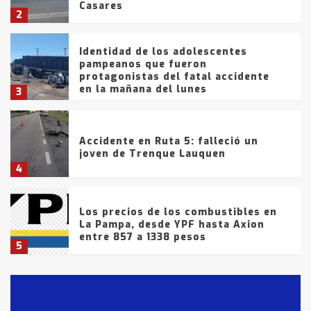
Casares
2
Identidad de los adolescentes
pampeanos que fueron
protagonistas del fatal accidente
en la mañana del lunes
3
Accidente en Ruta 5: falleció un
joven de Trenque Lauquen
4
Los precios de los combustibles en
La Pampa, desde YPF hasta Axion
entre 857 a 1338 pesos
5
La Bolsa de Cereales de Bahía
Blanca anticipa que Agosto vendrá
con lluvias y heladas, en gran parte