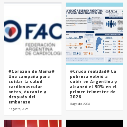
en la mañana del lunes
3
Accidente en Ruta 5: falleció un
joven de Trenque Lauquen
4
Los precios de los combustibles en
La Pampa, desde YPF hasta Axion
entre 857 a 1338 pesos
5
#Corazón de Mamá#
#Cruda realidad# La
Una campaña para
pobreza volvió a
cuidar la salud
subir en Argentina y
cardiovascular
alcanzó el 30% en el
antes, durante y
primer trimestre de
después del
2026
embarazo
5 agosto, 2026
6 agosto, 2026