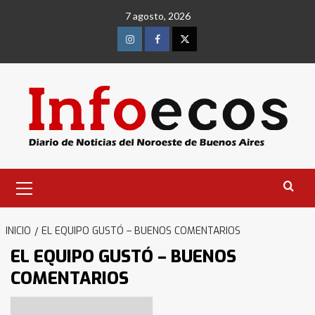
Saltar
7 agosto, 2026
al
contenido
Instagram
Facebook
Twitter
Menú
primario
INICIO
EL EQUIPO GUSTÓ – BUENOS COMENTARIOS
EL EQUIPO GUSTÓ – BUENOS
COMENTARIOS