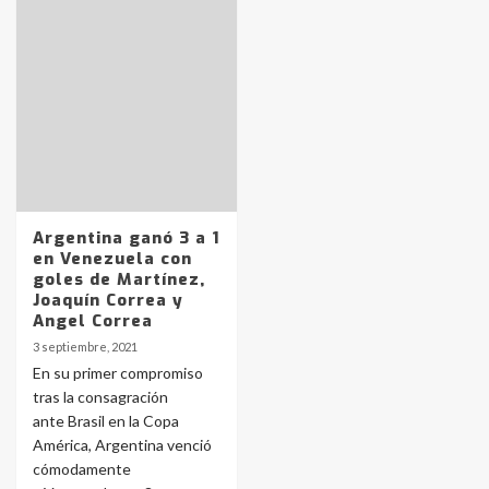
Identidad de los adolescentes
pampeanos que fueron
Argentina ganó 3 a 1
protagonistas del fatal accidente
en Venezuela con
en la mañana del lunes
3
goles de Martínez,
Joaquín Correa y
Angel Correa
3 septiembre, 2021
Accidente en Ruta 5: falleció un
joven de Trenque Lauquen
En su primer compromiso
4
tras la consagración
ante Brasil en la Copa
América, Argentina venció
Los precios de los combustibles en
cómodamente
La Pampa, desde YPF hasta Axion