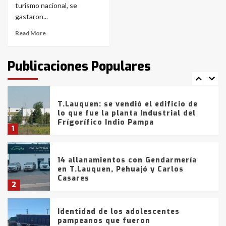
con lluvias y heladas, en gran parte
turismo nacional, se
de la provincia
6
gastaron...
Read More
T.Lauquen: tres jóvenes que
intentaron evadir a la Policía
fueron detenidos por
Publicaciones Populares
comercialización de drogas en la
7
tarde del sábado
T.Lauquen: se vendió el edificio de
lo que fue la planta Industrial del
Frígorífico Indio Pampa
1
14 allanamientos con Gendarmería
en T.Lauquen, Pehuajó y Carlos
Casares
2
Identidad de los adolescentes
pampeanos que fueron