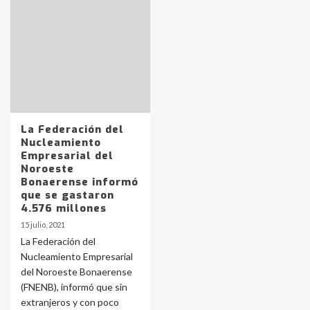
Identidad de los adolescentes
pampeanos que fueron
protagonistas del fatal accidente
en la mañana del lunes
3
La Federación del
Nucleamiento
Accidente en Ruta 5: falleció un
Empresarial del
joven de Trenque Lauquen
Noroeste
4
Bonaerense informó
que se gastaron
4.576 millones
Los precios de los combustibles en
15 julio, 2021
La Pampa, desde YPF hasta Axion
La Federación del
entre 857 a 1338 pesos
5
Nucleamiento Empresarial
del Noroeste Bonaerense
(FNENB), informó que sin
La Bolsa de Cereales de Bahía
extranjeros y con poco
Blanca anticipa que Agosto vendrá