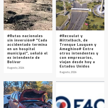
4
Los precios de los combustibles en
La Pampa, desde YPF hasta Axion
entre 857 a 1338 pesos
5
#Rutas nacionales
#Recoulat y
sin inversión# “Cada
Mittelbach, de
accidentado termina
Trenque Lauquen y
en un hospital
Ameghino# Entre
municipal”, señaló el
otros intendentes y
ex intendente de
con empresarios,
Bolívar
viajan desde hoy a
Estados Unidos
8 agosto, 2026
8 agosto, 2026