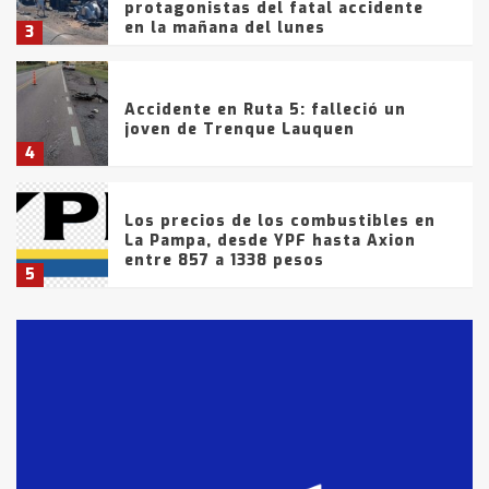
protagonistas del fatal accidente
en la mañana del lunes
3
Accidente en Ruta 5: falleció un
joven de Trenque Lauquen
4
Los precios de los combustibles en
La Pampa, desde YPF hasta Axion
entre 857 a 1338 pesos
5
La Bolsa de Cereales de Bahía
Blanca anticipa que Agosto vendrá
con lluvias y heladas, en gran parte
de la provincia
6
T.Lauquen: tres jóvenes que
intentaron evadir a la Policía
fueron detenidos por