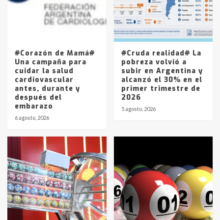
Los precios de los combustibles en
La Pampa, desde YPF hasta Axion
entre 857 a 1338 pesos
5
#Corazón de Mamá#
#Cruda realidad# La
Una campaña para
pobreza volvió a
cuidar la salud
subir en Argentina y
cardiovascular
alcanzó el 30% en el
antes, durante y
primer trimestre de
después del
2026
embarazo
5 agosto, 2026
6 agosto, 2026