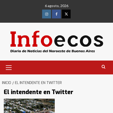
Saltar
6 agosto, 2026
al
contenido
Instagram
Facebook
Twitter
Menú
primario
INICIO
EL INTENDENTE EN TWITTER
El intendente en Twitter