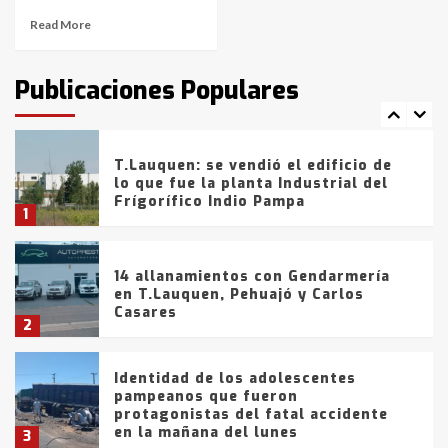
Read More
T.Lauquen: tres jóvenes que
intentaron evadir a la Policía
fueron detenidos por
Publicaciones Populares
comercialización de drogas en la
7
tarde del sábado
T.Lauquen: se vendió el edificio de
lo que fue la planta Industrial del
Frígorífico Indio Pampa
1
14 allanamientos con Gendarmería
en T.Lauquen, Pehuajó y Carlos
Casares
2
Identidad de los adolescentes
pampeanos que fueron
protagonistas del fatal accidente
en la mañana del lunes
3