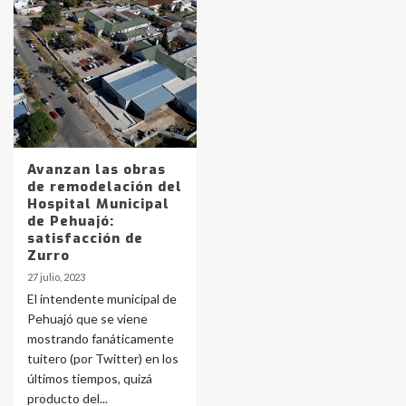
Identidad de los adolescentes
pampeanos que fueron
protagonistas del fatal accidente
en la mañana del lunes
3
Accidente en Ruta 5: falleció un
Avanzan las obras
joven de Trenque Lauquen
de remodelación del
4
Hospital Municipal
de Pehuajó:
satisfacción de
Los precios de los combustibles en
Zurro
La Pampa, desde YPF hasta Axion
27 julio, 2023
entre 857 a 1338 pesos
5
El intendente municipal de
Pehuajó que se viene
mostrando fanáticamente
La Bolsa de Cereales de Bahía
tuitero (por Twitter) en los
Blanca anticipa que Agosto vendrá
con lluvias y heladas, en gran parte
últimos tiempos, quizá
de la provincia
6
producto del...