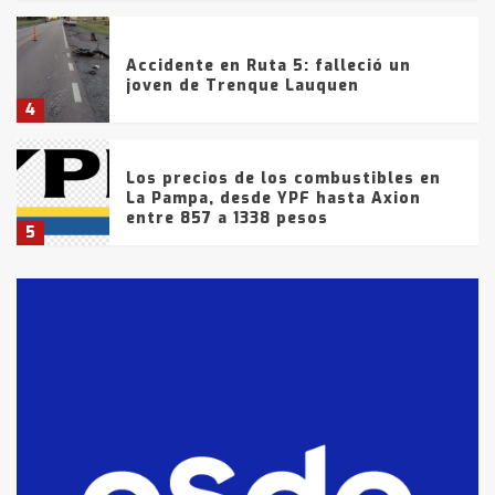
Accidente en Ruta 5: falleció un
joven de Trenque Lauquen
4
Los precios de los combustibles en
La Pampa, desde YPF hasta Axion
entre 857 a 1338 pesos
5
La Bolsa de Cereales de Bahía
Blanca anticipa que Agosto vendrá
con lluvias y heladas, en gran parte
de la provincia
6
T.Lauquen: tres jóvenes que
intentaron evadir a la Policía
fueron detenidos por
comercialización de drogas en la
7
tarde del sábado