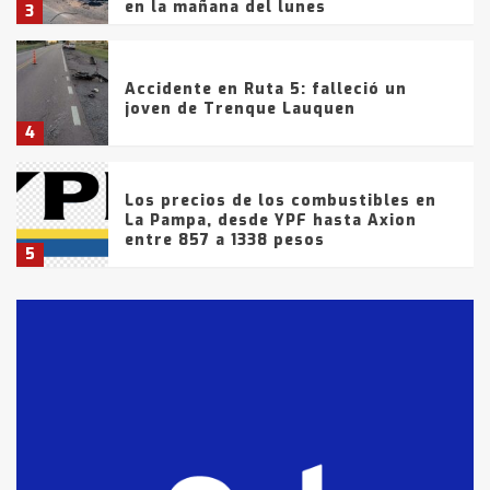
en la mañana del lunes
3
Accidente en Ruta 5: falleció un
joven de Trenque Lauquen
4
Los precios de los combustibles en
La Pampa, desde YPF hasta Axion
entre 857 a 1338 pesos
5
La Bolsa de Cereales de Bahía
Blanca anticipa que Agosto vendrá
con lluvias y heladas, en gran parte
de la provincia
6
T.Lauquen: tres jóvenes que
intentaron evadir a la Policía
fueron detenidos por
comercialización de drogas en la