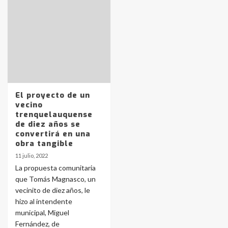
Identidad de los adolescentes
pampeanos que fueron
protagonistas del fatal accidente
en la mañana del lunes
3
El proyecto de un
Accidente en Ruta 5: falleció un
vecino
joven de Trenque Lauquen
trenquelauquense
4
de diez años se
convertirá en una
obra tangible
Los precios de los combustibles en
11 julio, 2022
La Pampa, desde YPF hasta Axion
La propuesta comunitaria
entre 857 a 1338 pesos
5
que Tomás Magnasco, un
vecinito de diez años, le
hizo al intendente
La Bolsa de Cereales de Bahía
municipal, Miguel
Blanca anticipa que Agosto vendrá
con lluvias y heladas, en gran parte
Fernández, de