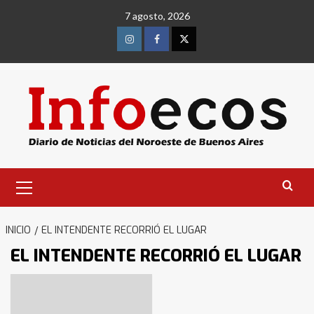
Saltar
7 agosto, 2026
al
contenido
Instagram
Facebook
Twitter
Menú
primario
INICIO
EL INTENDENTE RECORRIÓ EL LUGAR
EL INTENDENTE RECORRIÓ EL LUGAR