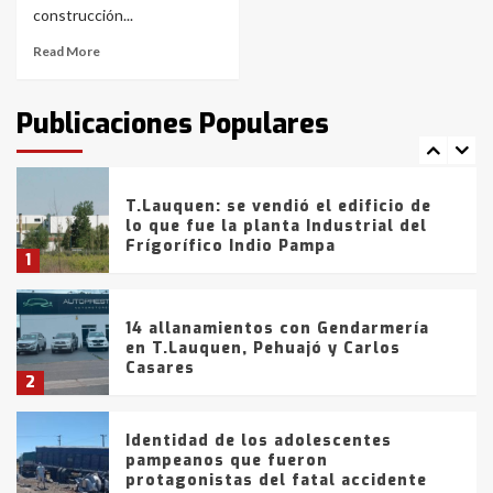
de la provincia
6
construcción...
Read More
T.Lauquen: tres jóvenes que
intentaron evadir a la Policía
fueron detenidos por
Publicaciones Populares
comercialización de drogas en la
7
tarde del sábado
T.Lauquen: se vendió el edificio de
lo que fue la planta Industrial del
Frígorífico Indio Pampa
1
14 allanamientos con Gendarmería
en T.Lauquen, Pehuajó y Carlos
Casares
2
Identidad de los adolescentes
pampeanos que fueron
protagonistas del fatal accidente