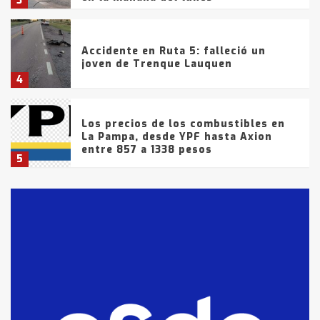
3
Accidente en Ruta 5: falleció un
joven de Trenque Lauquen
4
Los precios de los combustibles en
La Pampa, desde YPF hasta Axion
entre 857 a 1338 pesos
5
La Bolsa de Cereales de Bahía
Blanca anticipa que Agosto vendrá
con lluvias y heladas, en gran parte
de la provincia
6
T.Lauquen: tres jóvenes que
intentaron evadir a la Policía
fueron detenidos por
comercialización de drogas en la
7