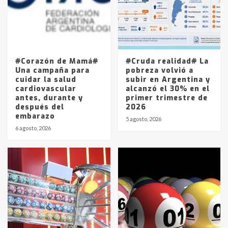
Los precios de los combustibles en
La Pampa, desde YPF hasta Axion
entre 857 a 1338 pesos
5
#Corazón de Mamá#
#Cruda realidad# La
Una campaña para
pobreza volvió a
cuidar la salud
subir en Argentina y
cardiovascular
alcanzó el 30% en el
antes, durante y
primer trimestre de
después del
2026
embarazo
5 agosto, 2026
6 agosto, 2026