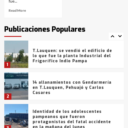
de la provincia
6
fue...
Read More
T.Lauquen: tres jóvenes que
intentaron evadir a la Policía
fueron detenidos por
Publicaciones Populares
comercialización de drogas en la
7
tarde del sábado
T.Lauquen: se vendió el edificio de
lo que fue la planta Industrial del
Frígorífico Indio Pampa
1
14 allanamientos con Gendarmería
en T.Lauquen, Pehuajó y Carlos
Casares
2
Identidad de los adolescentes
pampeanos que fueron
protagonistas del fatal accidente
en la mañana del lunes