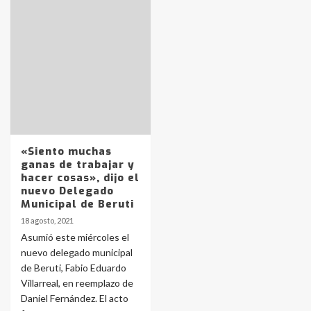
Identidad de los adolescentes
pampeanos que fueron
protagonistas del fatal accidente
en la mañana del lunes
3
Accidente en Ruta 5: falleció un
joven de Trenque Lauquen
«Siento muchas
4
ganas de trabajar y
hacer cosas», dijo el
nuevo Delegado
Los precios de los combustibles en
Municipal de Beruti
La Pampa, desde YPF hasta Axion
18 agosto, 2021
entre 857 a 1338 pesos
5
Asumió este miércoles el
nuevo delegado municipal
de Beruti, Fabio Eduardo
La Bolsa de Cereales de Bahía
Villarreal, en reemplazo de
Blanca anticipa que Agosto vendrá
con lluvias y heladas, en gran parte
Daniel Fernández. El acto