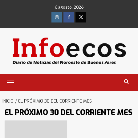
Saltar
6 agosto, 2026
al
contenido
Instagram
Facebook
Twitter
Menú
primario
INICIO
EL PRÓXIMO 30 DEL CORRIENTE MES
EL PRÓXIMO 30 DEL CORRIENTE MES