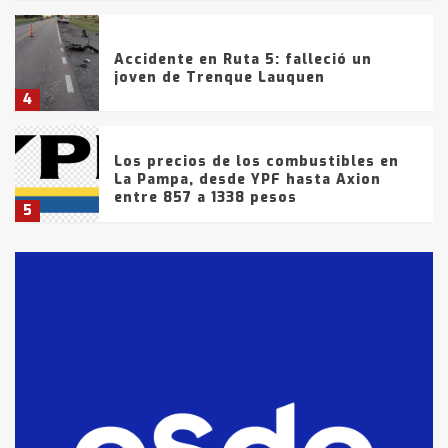
Accidente en Ruta 5: falleció un
joven de Trenque Lauquen
4
Los precios de los combustibles en
La Pampa, desde YPF hasta Axion
entre 857 a 1338 pesos
5
La Bolsa de Cereales de Bahía
Blanca anticipa que Agosto vendrá
con lluvias y heladas, en gran parte
de la provincia
6
T.Lauquen: tres jóvenes que
intentaron evadir a la Policía
fueron detenidos por
comercialización de drogas en la
7
tarde del sábado