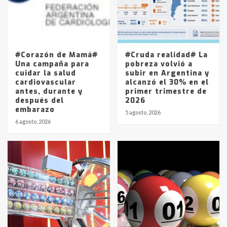
Los precios de los combustibles en
La Pampa, desde YPF hasta Axion
entre 857 a 1338 pesos
5
#Corazón de Mamá#
#Cruda realidad# La
Una campaña para
pobreza volvió a
cuidar la salud
subir en Argentina y
cardiovascular
alcanzó el 30% en el
antes, durante y
primer trimestre de
después del
2026
embarazo
5 agosto, 2026
6 agosto, 2026