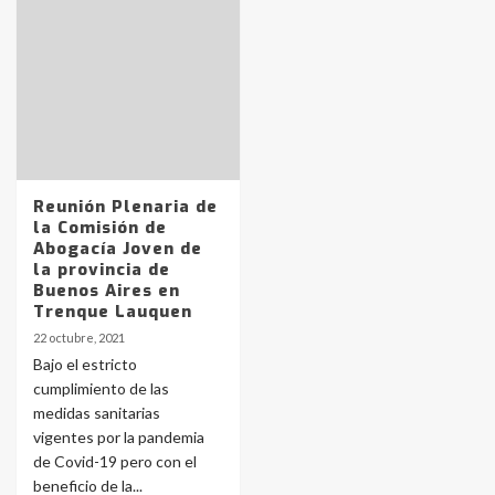
Identidad de los adolescentes
pampeanos que fueron
protagonistas del fatal accidente
en la mañana del lunes
3
Accidente en Ruta 5: falleció un
Reunión Plenaria de
joven de Trenque Lauquen
la Comisión de
4
Abogacía Joven de
la provincia de
Buenos Aires en
Los precios de los combustibles en
Trenque Lauquen
La Pampa, desde YPF hasta Axion
22 octubre, 2021
entre 857 a 1338 pesos
5
Bajo el estricto
cumplimiento de las
medidas sanitarias
La Bolsa de Cereales de Bahía
vigentes por la pandemia
Blanca anticipa que Agosto vendrá
con lluvias y heladas, en gran parte
de Covid-19 pero con el
de la provincia
6
beneficio de la...