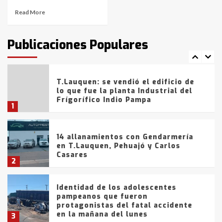
Read More
T.Lauquen: tres jóvenes que
intentaron evadir a la Policía
fueron detenidos por
Publicaciones Populares
comercialización de drogas en la
7
tarde del sábado
T.Lauquen: se vendió el edificio de
lo que fue la planta Industrial del
Frígorífico Indio Pampa
1
14 allanamientos con Gendarmería
en T.Lauquen, Pehuajó y Carlos
Casares
2
Identidad de los adolescentes
pampeanos que fueron
protagonistas del fatal accidente
en la mañana del lunes
3