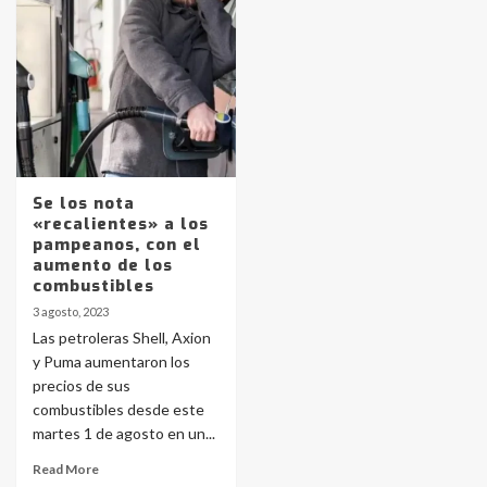
Identidad de los adolescentes
pampeanos que fueron
protagonistas del fatal accidente
en la mañana del lunes
3
Accidente en Ruta 5: falleció un
joven de Trenque Lauquen
4
Se los nota
«recalientes» a los
pampeanos, con el
Los precios de los combustibles en
aumento de los
La Pampa, desde YPF hasta Axion
combustibles
entre 857 a 1338 pesos
5
3 agosto, 2023
Las petroleras Shell, Axion
y Puma aumentaron los
La Bolsa de Cereales de Bahía
precios de sus
Blanca anticipa que Agosto vendrá
con lluvias y heladas, en gran parte
combustibles desde este
de la provincia
6
martes 1 de agosto en un...
Read More
T.Lauquen: tres jóvenes que