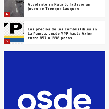
Accidente en Ruta 5: falleció un
joven de Trenque Lauquen
4
Los precios de los combustibles en
La Pampa, desde YPF hasta Axion
entre 857 a 1338 pesos
5
La Bolsa de Cereales de Bahía
Blanca anticipa que Agosto vendrá
con lluvias y heladas, en gran parte
de la provincia
6
T.Lauquen: tres jóvenes que
intentaron evadir a la Policía
fueron detenidos por
comercialización de drogas en la
7
tarde del sábado