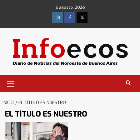
Saltar
6 agosto, 2026
al
contenido
Instagram
Facebook
Twitter
Menú
primario
INICIO
EL TÍTULO ES NUESTRO
EL TÍTULO ES NUESTRO