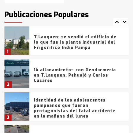
intentaron evadir a la Policía
fueron detenidos por
Publicaciones Populares
comercialización de drogas en la
7
tarde del sábado
T.Lauquen: se vendió el edificio de
lo que fue la planta Industrial del
Frígorífico Indio Pampa
1
14 allanamientos con Gendarmería
en T.Lauquen, Pehuajó y Carlos
Casares
2
Identidad de los adolescentes
pampeanos que fueron
protagonistas del fatal accidente
en la mañana del lunes
3