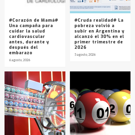
Los precios de los combustibles en
La Pampa, desde YPF hasta Axion
entre 857 a 1338 pesos
5
#Corazón de Mamá#
#Cruda realidad# La
Una campaña para
pobreza volvió a
cuidar la salud
subir en Argentina y
cardiovascular
alcanzó el 30% en el
antes, durante y
primer trimestre de
después del
2026
embarazo
5 agosto, 2026
6 agosto, 2026