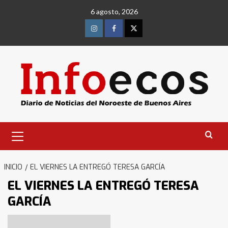
Saltar
6 agosto, 2026
al
contenido
Instagram
Facebook
Twitter
Menú
primario
INICIO
EL VIERNES LA ENTREGÓ TERESA GARCÍA
EL VIERNES LA ENTREGÓ TERESA
GARCÍA