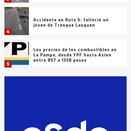
Accidente en Ruta 5: falleció un
joven de Trenque Lauquen
4
Los precios de los combustibles en
La Pampa, desde YPF hasta Axion
entre 857 a 1338 pesos
5
La Bolsa de Cereales de Bahía
Blanca anticipa que Agosto vendrá
con lluvias y heladas, en gran parte
de la provincia
6
T.Lauquen: tres jóvenes que
intentaron evadir a la Policía
fueron detenidos por
comercialización de drogas en la
7