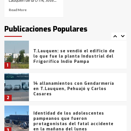
6
Lauquen de la UTN, José...
Read More
T.Lauquen: tres jóvenes que
intentaron evadir a la Policía
fueron detenidos por
Publicaciones Populares
comercialización de drogas en la
7
tarde del sábado
T.Lauquen: se vendió el edificio de
lo que fue la planta Industrial del
Frígorífico Indio Pampa
1
14 allanamientos con Gendarmería
en T.Lauquen, Pehuajó y Carlos
Casares
2
Identidad de los adolescentes
pampeanos que fueron
protagonistas del fatal accidente
en la mañana del lunes
3