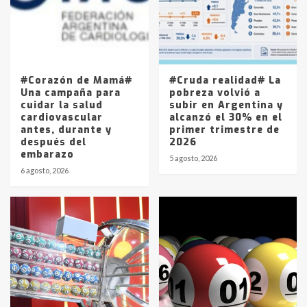
Los precios de los combustibles en
La Pampa, desde YPF hasta Axion
entre 857 a 1338 pesos
5
#Corazón de Mamá#
#Cruda realidad# La
Una campaña para
pobreza volvió a
cuidar la salud
subir en Argentina y
cardiovascular
alcanzó el 30% en el
antes, durante y
primer trimestre de
después del
2026
embarazo
5 agosto, 2026
6 agosto, 2026