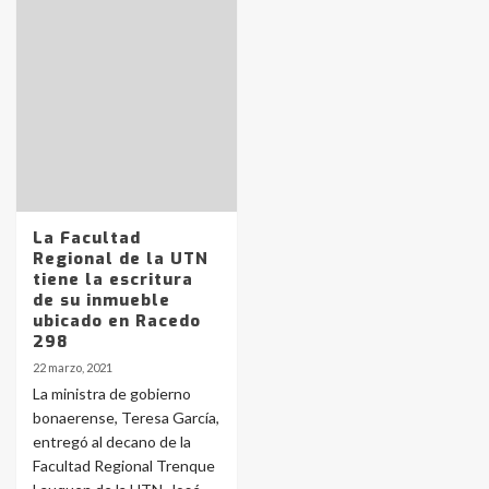
Identidad de los adolescentes
pampeanos que fueron
protagonistas del fatal accidente
en la mañana del lunes
3
Accidente en Ruta 5: falleció un
joven de Trenque Lauquen
La Facultad
4
Regional de la UTN
tiene la escritura
de su inmueble
Los precios de los combustibles en
ubicado en Racedo
La Pampa, desde YPF hasta Axion
298
entre 857 a 1338 pesos
5
22 marzo, 2021
La ministra de gobierno
bonaerense, Teresa García,
La Bolsa de Cereales de Bahía
entregó al decano de la
Blanca anticipa que Agosto vendrá
con lluvias y heladas, en gran parte
Facultad Regional Trenque
de la provincia