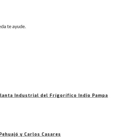
eda te ayude.
planta Industrial del Frígorífico Indio Pampa
Pehuajó y Carlos Casares