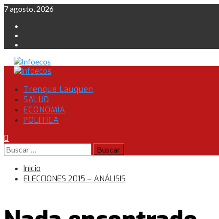
Saltar
7 agosto, 2026
al
Instagram
contenido
Facebook
Twitter
Menú
primario
Trenque Lauquen
SALUD
ECONOMÍA
POLÍTICA
Buscar:
Inicio
ELECCIONES 2015 – ANÁLISIS