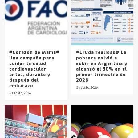
Accidente en Ruta 5: falleció un
joven de Trenque Lauquen
4
Los precios de los combustibles en
La Pampa, desde YPF hasta Axion
entre 857 a 1338 pesos
5
#Corazón de Mamá#
#Cruda realidad# La
Una campaña para
pobreza volvió a
cuidar la salud
subir en Argentina y
cardiovascular
alcanzó el 30% en el
antes, durante y
primer trimestre de
después del
2026
embarazo
5 agosto, 2026
6 agosto, 2026