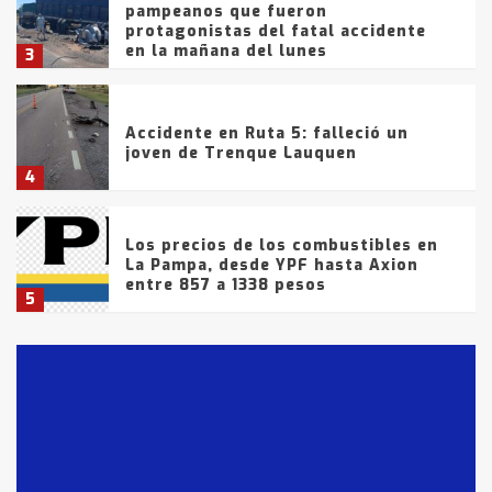
pampeanos que fueron
protagonistas del fatal accidente
en la mañana del lunes
3
Accidente en Ruta 5: falleció un
joven de Trenque Lauquen
4
Los precios de los combustibles en
La Pampa, desde YPF hasta Axion
entre 857 a 1338 pesos
5
La Bolsa de Cereales de Bahía
Blanca anticipa que Agosto vendrá
con lluvias y heladas, en gran parte
de la provincia
6
T.Lauquen: tres jóvenes que