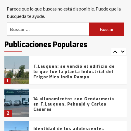
Blanca anticipa que Agosto vendrá
Parece que lo que buscas no está disponible. Puede que la
con lluvias y heladas, en gran parte
de la provincia
búsqueda te ayude.
6
Buscar:
T.Lauquen: tres jóvenes que
intentaron evadir a la Policía
fueron detenidos por
Publicaciones Populares
comercialización de drogas en la
7
tarde del sábado
T.Lauquen: se vendió el edificio de
lo que fue la planta Industrial del
Frígorífico Indio Pampa
1
14 allanamientos con Gendarmería
en T.Lauquen, Pehuajó y Carlos
Casares
2
Identidad de los adolescentes