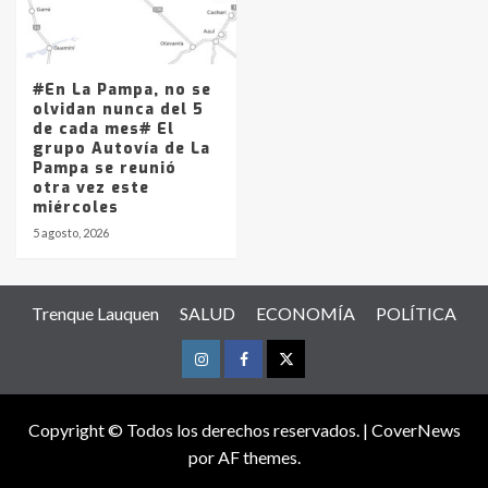
#En La Pampa, no se
olvidan nunca del 5
de cada mes# El
grupo Autovía de La
Pampa se reunió
otra vez este
miércoles
5 agosto, 2026
Trenque Lauquen
SALUD
ECONOMÍA
POLÍTICA
Instagram
Facebook
Twitter
Copyright © Todos los derechos reservados.
|
CoverNews
por AF themes.