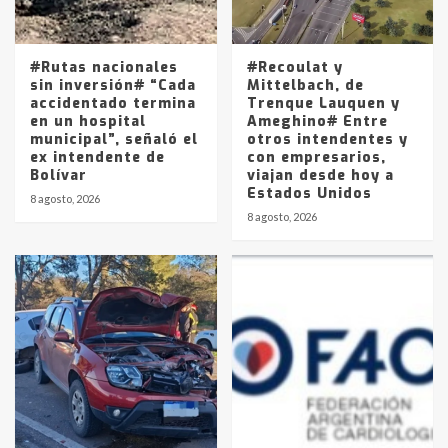
Los precios de los combustibles en
La Pampa, desde YPF hasta Axion
entre 857 a 1338 pesos
5
#Rutas nacionales
#Recoulat y
sin inversión# “Cada
Mittelbach, de
accidentado termina
Trenque Lauquen y
en un hospital
Ameghino# Entre
municipal”, señaló el
otros intendentes y
ex intendente de
con empresarios,
Bolívar
viajan desde hoy a
Estados Unidos
8 agosto, 2026
8 agosto, 2026