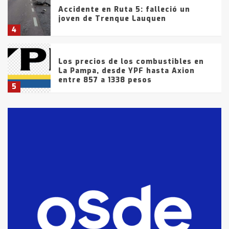
Accidente en Ruta 5: falleció un
joven de Trenque Lauquen
4
Los precios de los combustibles en
La Pampa, desde YPF hasta Axion
entre 857 a 1338 pesos
5
La Bolsa de Cereales de Bahía
Blanca anticipa que Agosto vendrá
con lluvias y heladas, en gran parte
de la provincia
6
T.Lauquen: tres jóvenes que
intentaron evadir a la Policía
fueron detenidos por
comercialización de drogas en la
7
tarde del sábado