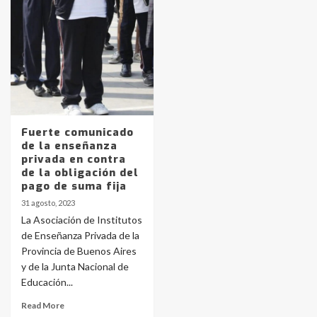
Identidad de los adolescentes
pampeanos que fueron
protagonistas del fatal accidente
en la mañana del lunes
3
Accidente en Ruta 5: falleció un
joven de Trenque Lauquen
4
Fuerte comunicado
de la enseñanza
privada en contra
Los precios de los combustibles en
de la obligación del
La Pampa, desde YPF hasta Axion
pago de suma fija
entre 857 a 1338 pesos
5
31 agosto, 2023
La Asociación de Institutos
de Enseñanza Privada de la
La Bolsa de Cereales de Bahía
Provincia de Buenos Aires
Blanca anticipa que Agosto vendrá
con lluvias y heladas, en gran parte
y de la Junta Nacional de
de la provincia
6
Educación...
Read More
T.Lauquen: tres jóvenes que