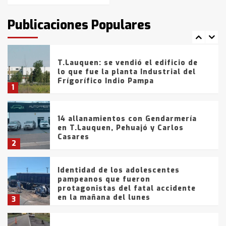
intentaron evadir a la Policía
fueron detenidos por
Publicaciones Populares
comercialización de drogas en la
7
tarde del sábado
T.Lauquen: se vendió el edificio de
lo que fue la planta Industrial del
Frígorífico Indio Pampa
1
14 allanamientos con Gendarmería
en T.Lauquen, Pehuajó y Carlos
Casares
2
Identidad de los adolescentes
pampeanos que fueron
protagonistas del fatal accidente
en la mañana del lunes
3