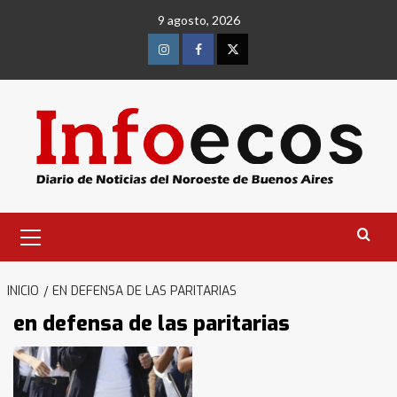
Saltar
9 agosto, 2026
al
contenido
Instagram
Facebook
Twitter
Menú
primario
INICIO
EN DEFENSA DE LAS PARITARIAS
en defensa de las paritarias