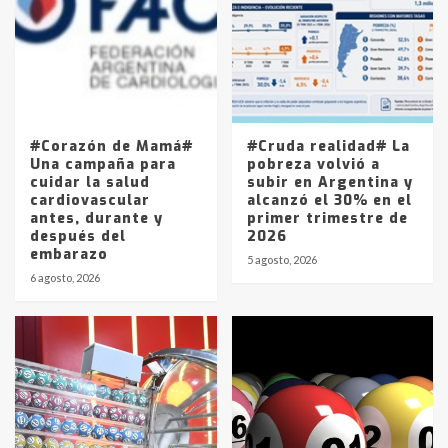
4
Los precios de los combustibles en
La Pampa, desde YPF hasta Axion
entre 857 a 1338 pesos
5
#Corazón de Mamá#
#Cruda realidad# La
Una campaña para
pobreza volvió a
cuidar la salud
subir en Argentina y
cardiovascular
alcanzó el 30% en el
antes, durante y
primer trimestre de
después del
2026
embarazo
5 agosto, 2026
6 agosto, 2026