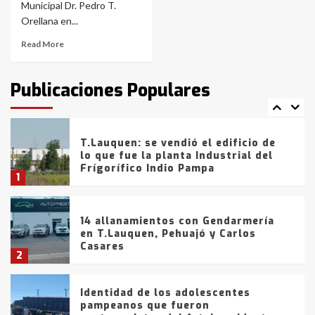
con lluvias y heladas, en gran parte
Municipal Dr. Pedro T.
de la provincia
6
Orellana en...
Read More
T.Lauquen: tres jóvenes que
intentaron evadir a la Policía
fueron detenidos por
Publicaciones Populares
comercialización de drogas en la
7
tarde del sábado
T.Lauquen: se vendió el edificio de
lo que fue la planta Industrial del
Frígorífico Indio Pampa
1
14 allanamientos con Gendarmería
en T.Lauquen, Pehuajó y Carlos
Casares
2
Identidad de los adolescentes
pampeanos que fueron