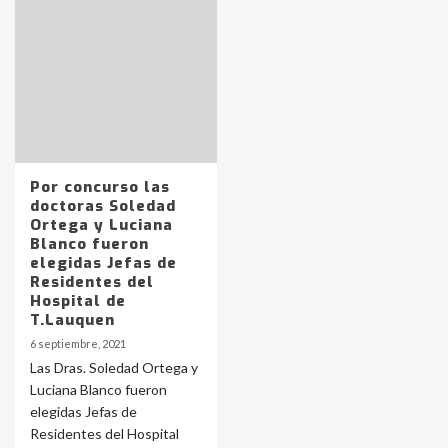
Identidad de los adolescentes
pampeanos que fueron
protagonistas del fatal accidente
en la mañana del lunes
3
Por concurso las
doctoras Soledad
Accidente en Ruta 5: falleció un
Ortega y Luciana
joven de Trenque Lauquen
Blanco fueron
4
elegidas Jefas de
Residentes del
Hospital de
Los precios de los combustibles en
T.Lauquen
La Pampa, desde YPF hasta Axion
6 septiembre, 2021
entre 857 a 1338 pesos
5
Las Dras. Soledad Ortega y
Luciana Blanco fueron
elegidas Jefas de
La Bolsa de Cereales de Bahía
Residentes del Hospital
Blanca anticipa que Agosto vendrá