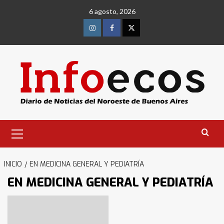
Saltar
6 agosto, 2026
al
contenido
Instagram
Facebook
Twitter
Menú
primario
INICIO
EN MEDICINA GENERAL Y PEDIATRÍA
EN MEDICINA GENERAL Y PEDIATRÍA