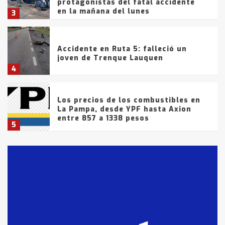
protagonistas del fatal accidente
en la mañana del lunes
3
Accidente en Ruta 5: falleció un
joven de Trenque Lauquen
4
Los precios de los combustibles en
La Pampa, desde YPF hasta Axion
entre 857 a 1338 pesos
5
La Bolsa de Cereales de Bahía
Blanca anticipa que Agosto vendrá
con lluvias y heladas, en gran parte
de la provincia
6
T.Lauquen: tres jóvenes que
intentaron evadir a la Policía
fueron detenidos por