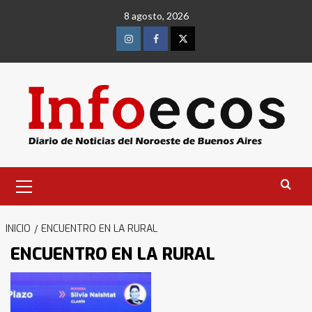
Saltar
8 agosto, 2026
al
contenido
Instagram
Facebook
Twitter
Menú
primario
INICIO
ENCUENTRO EN LA RURAL
ENCUENTRO EN LA RURAL