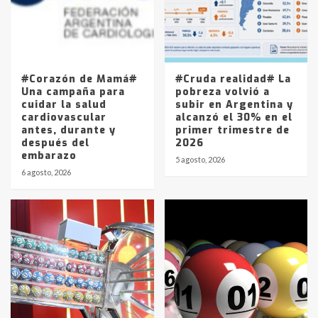
Los precios de los combustibles en
La Pampa, desde YPF hasta Axion
entre 857 a 1338 pesos
5
#Corazón de Mamá#
#Cruda realidad# La
Una campaña para
pobreza volvió a
cuidar la salud
subir en Argentina y
cardiovascular
alcanzó el 30% en el
antes, durante y
primer trimestre de
después del
2026
embarazo
5 agosto, 2026
6 agosto, 2026