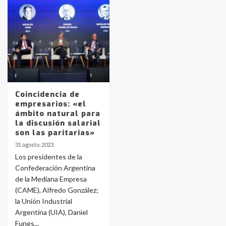
Identidad de los adolescentes
pampeanos que fueron
protagonistas del fatal accidente
en la mañana del lunes
3
Accidente en Ruta 5: falleció un
Coincidencia de
joven de Trenque Lauquen
empresarios: «el
4
ámbito natural para
la discusión salarial
son las paritarias»
Los precios de los combustibles en
31 agosto, 2023
La Pampa, desde YPF hasta Axion
Los presidentes de la
entre 857 a 1338 pesos
5
Confederación Argentina
de la Mediana Empresa
(CAME), Alfredo González;
La Bolsa de Cereales de Bahía
la Unión Industrial
Blanca anticipa que Agosto vendrá
con lluvias y heladas, en gran parte
Argentina (UIA), Daniel
de la provincia
6
Funes...