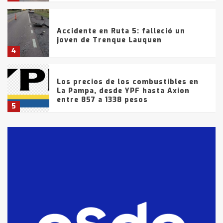
Accidente en Ruta 5: falleció un
joven de Trenque Lauquen
4
Los precios de los combustibles en
La Pampa, desde YPF hasta Axion
entre 857 a 1338 pesos
5
La Bolsa de Cereales de Bahía
Blanca anticipa que Agosto vendrá
con lluvias y heladas, en gran parte
de la provincia
6
T.Lauquen: tres jóvenes que
intentaron evadir a la Policía
fueron detenidos por
comercialización de drogas en la
7
tarde del sábado