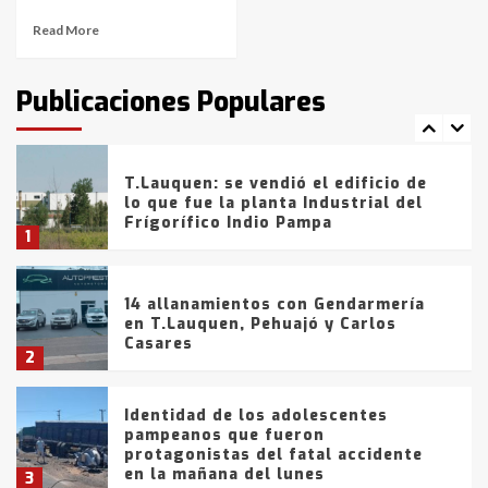
Read More
T.Lauquen: tres jóvenes que
intentaron evadir a la Policía
fueron detenidos por
Publicaciones Populares
comercialización de drogas en la
7
tarde del sábado
T.Lauquen: se vendió el edificio de
lo que fue la planta Industrial del
Frígorífico Indio Pampa
1
14 allanamientos con Gendarmería
en T.Lauquen, Pehuajó y Carlos
Casares
2
Identidad de los adolescentes
pampeanos que fueron
protagonistas del fatal accidente
en la mañana del lunes
3