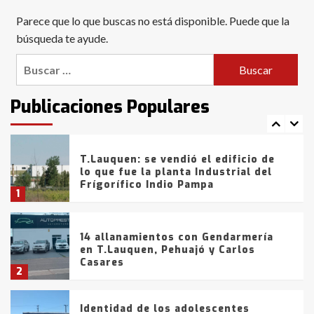
Blanca anticipa que Agosto vendrá
Parece que lo que buscas no está disponible. Puede que la
con lluvias y heladas, en gran parte
de la provincia
búsqueda te ayude.
6
Buscar:
T.Lauquen: tres jóvenes que
intentaron evadir a la Policía
fueron detenidos por
Publicaciones Populares
comercialización de drogas en la
7
tarde del sábado
T.Lauquen: se vendió el edificio de
lo que fue la planta Industrial del
Frígorífico Indio Pampa
1
14 allanamientos con Gendarmería
en T.Lauquen, Pehuajó y Carlos
Casares
2
Identidad de los adolescentes