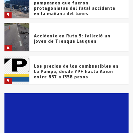
pampeanos que fueron
protagonistas del fatal accidente
en la mañana del lunes
3
Accidente en Ruta 5: falleció un
joven de Trenque Lauquen
4
Los precios de los combustibles en
La Pampa, desde YPF hasta Axion
entre 857 a 1338 pesos
5
La Bolsa de Cereales de Bahía
Blanca anticipa que Agosto vendrá
con lluvias y heladas, en gran parte
de la provincia
6
T.Lauquen: tres jóvenes que