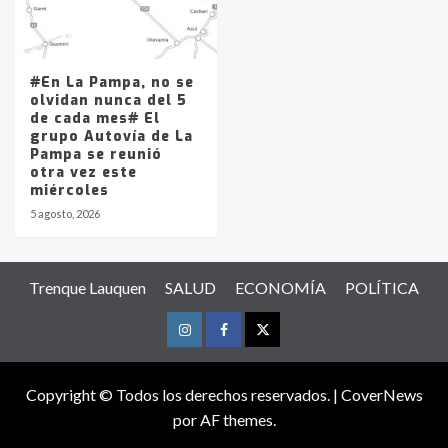
#En La Pampa, no se
olvidan nunca del 5
de cada mes# El
grupo Autovía de La
Pampa se reunió
otra vez este
miércoles
5 agosto, 2026
Trenque Lauquen
SALUD
ECONOMÍA
POLÍTICA
Instagram
Facebook
Twitter
Copyright © Todos los derechos reservados.
|
CoverNews
por AF themes.