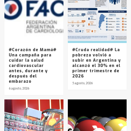
Accidente en Ruta 5: falleció un
joven de Trenque Lauquen
4
Los precios de los combustibles en
La Pampa, desde YPF hasta Axion
entre 857 a 1338 pesos
5
#Corazón de Mamá#
#Cruda realidad# La
Una campaña para
pobreza volvió a
cuidar la salud
subir en Argentina y
cardiovascular
alcanzó el 30% en el
antes, durante y
primer trimestre de
después del
2026
embarazo
5 agosto, 2026
6 agosto, 2026