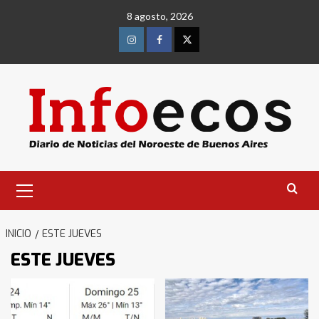
Saltar
8 agosto, 2026
al
contenido
Instagram
Facebook
Twitter
Menú
primario
INICIO
ESTE JUEVES
ESTE JUEVES