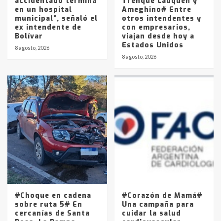
accidentado termina
Trenque Lauquen y
en un hospital
Ameghino# Entre
municipal”, señaló el
otros intendentes y
ex intendente de
con empresarios,
Bolívar
viajan desde hoy a
Estados Unidos
8 agosto, 2026
8 agosto, 2026
#Choque en cadena
#Corazón de Mamá#
sobre ruta 5# En
Una campaña para
cercanías de Santa
cuidar la salud