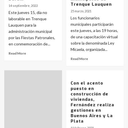
Trenque Lauquen
14 septiembre, 2022
25 marzo, 2021
Este jueves 15, día no
Los funcionarios
laborable en Trenque
municipales participarán
Lauquen para la
este jueves, a las 19 horas,
administración municipal
de una capacitación virtual
por las Fiestas Patronales,
sobre la denominada Ley
en conmemoración de...
Micaela, organizada...
Read More
Read More
Con el acento
puesto en
construcción de
viviendas,
Fernández realiza
gestiones en
Buenos Aires y La
Plata
11 febrero, 2021