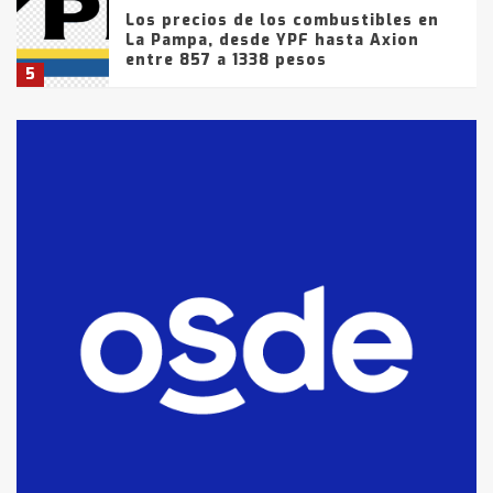
Los precios de los combustibles en
La Pampa, desde YPF hasta Axion
entre 857 a 1338 pesos
5
La Bolsa de Cereales de Bahía
Blanca anticipa que Agosto vendrá
con lluvias y heladas, en gran parte
de la provincia
6
T.Lauquen: tres jóvenes que
intentaron evadir a la Policía
fueron detenidos por
comercialización de drogas en la
7
tarde del sábado
T.Lauquen: se vendió el edificio de
lo que fue la planta Industrial del
Frígorífico Indio Pampa
1