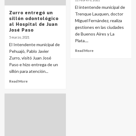
El intentende municipal de
Zurro entregó un
Trenque Lauquen, doctor
sillón odontológico
Miguel Fernández, realiza
al Hospital de Juan
gestiones en las ciudades
José Paso
de Buenos Aires y La
5 marzo, 2021
Plata....
El Intendente municipal de
Read More
Pehuajó, Pablo Javier
Zurro, visitó Juan José
Paso e hizo entrega de un
sillón para atención...
Read More
Identidad de los adolescentes
pampeanos que fueron
protagonistas del fatal accidente
en la mañana del lunes
3