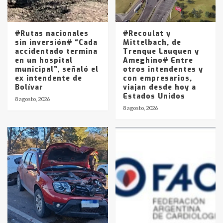
Los precios de los combustibles en
La Pampa, desde YPF hasta Axion
entre 857 a 1338 pesos
5
#Rutas nacionales
#Recoulat y
sin inversión# “Cada
Mittelbach, de
accidentado termina
Trenque Lauquen y
en un hospital
Ameghino# Entre
municipal”, señaló el
otros intendentes y
ex intendente de
con empresarios,
Bolívar
viajan desde hoy a
Estados Unidos
8 agosto, 2026
8 agosto, 2026