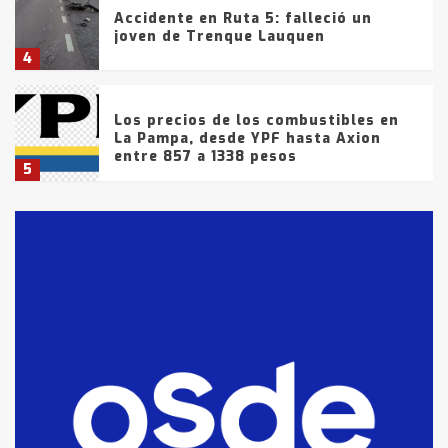
Accidente en Ruta 5: falleció un
joven de Trenque Lauquen
4
Los precios de los combustibles en
La Pampa, desde YPF hasta Axion
entre 857 a 1338 pesos
5
La Bolsa de Cereales de Bahía
Blanca anticipa que Agosto vendrá
con lluvias y heladas, en gran parte
de la provincia
6
T.Lauquen: tres jóvenes que
intentaron evadir a la Policía
fueron detenidos por
comercialización de drogas en la
7
tarde del sábado