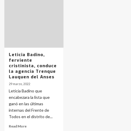
Identidad de los adolescentes
pampeanos que fueron
protagonistas del fatal accidente
en la mañana del lunes
3
Accidente en Ruta 5: falleció un
joven de Trenque Lauquen
4
Leticia Badino,
ferviente
cristinista, conduce
Los precios de los combustibles en
la agencia Trenque
La Pampa, desde YPF hasta Axion
Lauquen del Anses
entre 857 a 1338 pesos
5
29 marzo, 2022
Leticia Badino que
encabezara la lista que
La Bolsa de Cereales de Bahía
ganó en las últimas
Blanca anticipa que Agosto vendrá
con lluvias y heladas, en gran parte
internas del Frente de
de la provincia
6
Todos en el distrito de...
Read More
T.Lauquen: tres jóvenes que