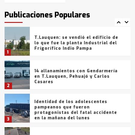
intentaron evadir a la Policía
fueron detenidos por
Publicaciones Populares
comercialización de drogas en la
7
tarde del sábado
T.Lauquen: se vendió el edificio de
lo que fue la planta Industrial del
Frígorífico Indio Pampa
1
14 allanamientos con Gendarmería
en T.Lauquen, Pehuajó y Carlos
Casares
2
Identidad de los adolescentes
pampeanos que fueron
protagonistas del fatal accidente
en la mañana del lunes
3