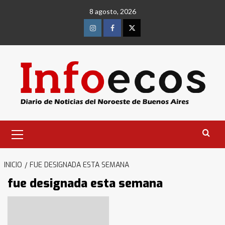
Saltar
8 agosto, 2026
al
contenido
Instagram
Facebook
Twitter
Menú
primario
INICIO
FUE DESIGNADA ESTA SEMANA
fue designada esta semana