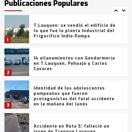
Publicaciones Populares
comercialización de drogas en la
7
tarde del sábado
T.Lauquen: se vendió el edificio de
lo que fue la planta Industrial del
Frígorífico Indio Pampa
1
14 allanamientos con Gendarmería
en T.Lauquen, Pehuajó y Carlos
Casares
2
Identidad de los adolescentes
pampeanos que fueron
protagonistas del fatal accidente
en la mañana del lunes
3
Accidente en Ruta 5: falleció un
joven de Trenque Lauquen