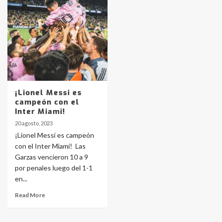
protagonistas del fatal accidente
en la mañana del lunes
3
Accidente en Ruta 5: falleció un
joven de Trenque Lauquen
4
¡Lionel Messi es
Los precios de los combustibles en
campeón con el
La Pampa, desde YPF hasta Axion
Inter Miami!
entre 857 a 1338 pesos
5
20 agosto, 2023
¡Lionel Messi es campeón
con el Inter Miami! Las
La Bolsa de Cereales de Bahía
Garzas vencieron 10 a 9
Blanca anticipa que Agosto vendrá
con lluvias y heladas, en gran parte
por penales luego del 1-1
de la provincia
6
en...
Read More
T.Lauquen: tres jóvenes que
intentaron evadir a la Policía
fueron detenidos por