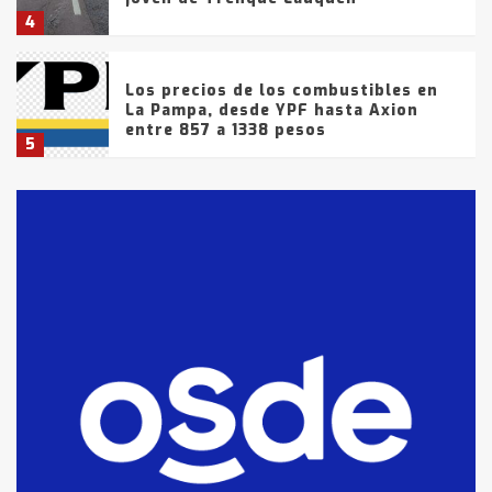
4
Los precios de los combustibles en
La Pampa, desde YPF hasta Axion
entre 857 a 1338 pesos
5
La Bolsa de Cereales de Bahía
Blanca anticipa que Agosto vendrá
con lluvias y heladas, en gran parte
de la provincia
6
T.Lauquen: tres jóvenes que
intentaron evadir a la Policía
fueron detenidos por
comercialización de drogas en la
7
tarde del sábado
T.Lauquen: se vendió el edificio de
lo que fue la planta Industrial del