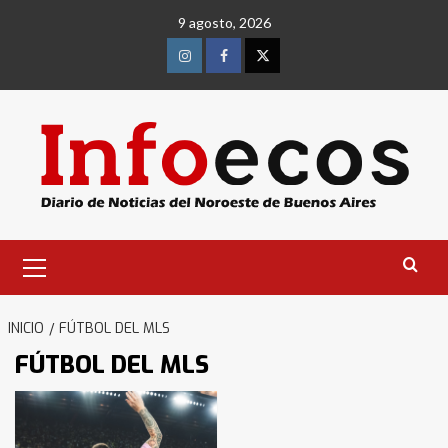
Saltar
9 agosto, 2026
al
contenido
Instagram
Facebook
Twitter
Menú
primario
INICIO
FÚTBOL DEL MLS
FÚTBOL DEL MLS
Identidad de los adolescentes
pampeanos que fueron