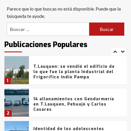
Blanca anticipa que Agosto vendrá
Parece que lo que buscas no está disponible. Puede que la
con lluvias y heladas, en gran parte
de la provincia
búsqueda te ayude.
6
Buscar:
T.Lauquen: tres jóvenes que
intentaron evadir a la Policía
fueron detenidos por
Publicaciones Populares
comercialización de drogas en la
7
tarde del sábado
T.Lauquen: se vendió el edificio de
lo que fue la planta Industrial del
Frígorífico Indio Pampa
1
14 allanamientos con Gendarmería
en T.Lauquen, Pehuajó y Carlos
Casares
2
Identidad de los adolescentes