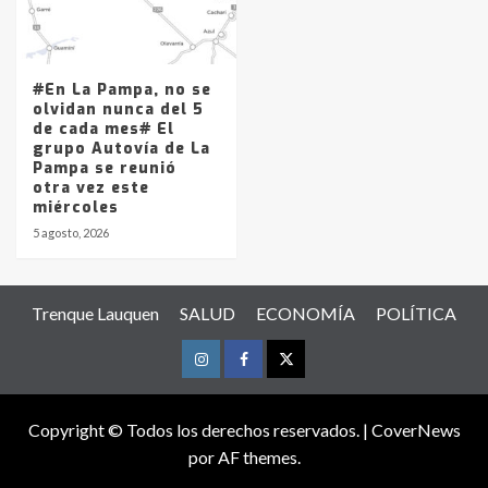
#En La Pampa, no se
olvidan nunca del 5
de cada mes# El
grupo Autovía de La
Pampa se reunió
otra vez este
miércoles
5 agosto, 2026
Trenque Lauquen
SALUD
ECONOMÍA
POLÍTICA
Instagram
Facebook
Twitter
Copyright © Todos los derechos reservados.
|
CoverNews
por AF themes.