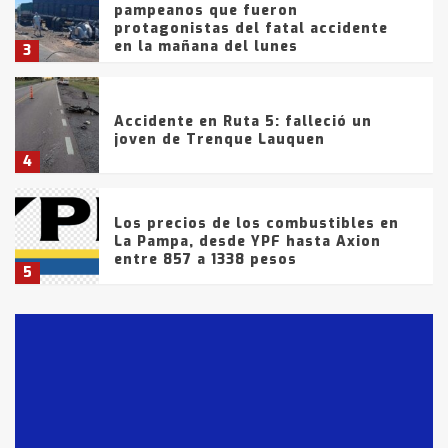
pampeanos que fueron
protagonistas del fatal accidente
en la mañana del lunes
3
Accidente en Ruta 5: falleció un
joven de Trenque Lauquen
4
Los precios de los combustibles en
La Pampa, desde YPF hasta Axion
entre 857 a 1338 pesos
5
La Bolsa de Cereales de Bahía
Blanca anticipa que Agosto vendrá
con lluvias y heladas, en gran parte
de la provincia
6
T.Lauquen: tres jóvenes que