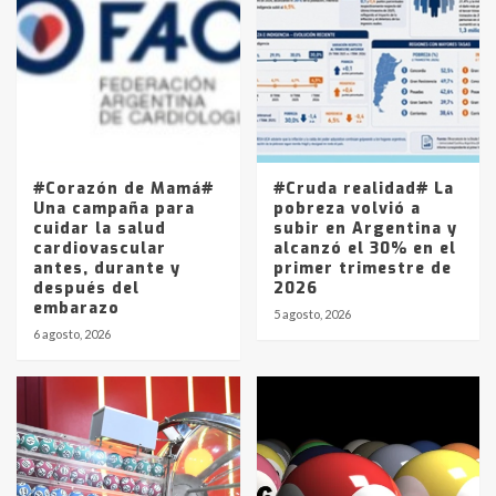
Accidente en Ruta 5: falleció un
joven de Trenque Lauquen
4
Los precios de los combustibles en
La Pampa, desde YPF hasta Axion
entre 857 a 1338 pesos
5
#Corazón de Mamá#
#Cruda realidad# La
Una campaña para
pobreza volvió a
cuidar la salud
subir en Argentina y
cardiovascular
alcanzó el 30% en el
antes, durante y
primer trimestre de
después del
2026
embarazo
5 agosto, 2026
6 agosto, 2026