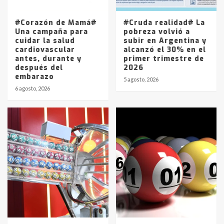
entre 857 a 1338 pesos
5
#Corazón de Mamá#
#Cruda realidad# La
Una campaña para
pobreza volvió a
cuidar la salud
subir en Argentina y
cardiovascular
alcanzó el 30% en el
antes, durante y
primer trimestre de
después del
2026
embarazo
5 agosto, 2026
6 agosto, 2026