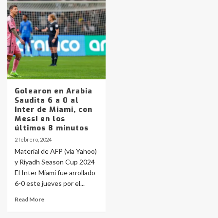
pampeanos que fueron
protagonistas del fatal accidente
en la mañana del lunes
3
Accidente en Ruta 5: falleció un
joven de Trenque Lauquen
4
Golearon en Arabia
Saudita 6 a 0 al
Los precios de los combustibles en
Inter de Miami, con
La Pampa, desde YPF hasta Axion
Messi en los
entre 857 a 1338 pesos
últimos 8 minutos
5
2 febrero, 2024
Material de AFP (vía Yahoo)
La Bolsa de Cereales de Bahía
y Riyadh Season Cup 2024
Blanca anticipa que Agosto vendrá
con lluvias y heladas, en gran parte
El Inter Miami fue arrollado
de la provincia
6
6-0 este jueves por el...
Read More
T.Lauquen: tres jóvenes que
intentaron evadir a la Policía