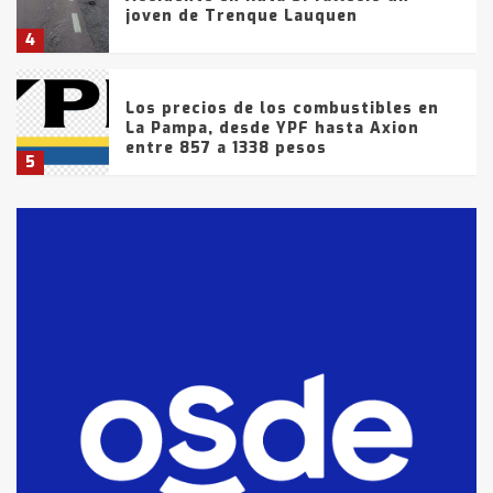
joven de Trenque Lauquen
4
Los precios de los combustibles en
La Pampa, desde YPF hasta Axion
entre 857 a 1338 pesos
5
La Bolsa de Cereales de Bahía
Blanca anticipa que Agosto vendrá
con lluvias y heladas, en gran parte
de la provincia
6
T.Lauquen: tres jóvenes que
intentaron evadir a la Policía
fueron detenidos por
comercialización de drogas en la
7
tarde del sábado
T.Lauquen: se vendió el edificio de