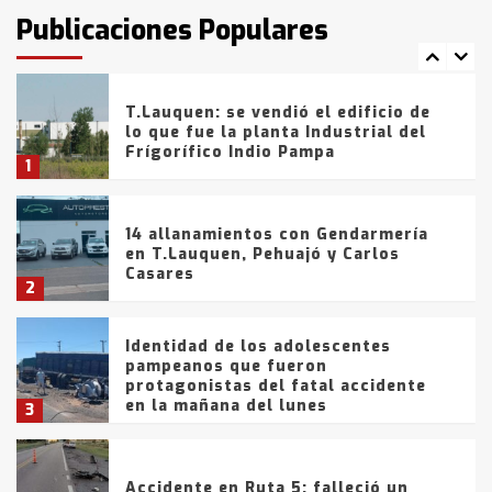
fueron detenidos por
Publicaciones Populares
comercialización de drogas en la
7
tarde del sábado
T.Lauquen: se vendió el edificio de
lo que fue la planta Industrial del
Frígorífico Indio Pampa
1
14 allanamientos con Gendarmería
en T.Lauquen, Pehuajó y Carlos
Casares
2
Identidad de los adolescentes
pampeanos que fueron
protagonistas del fatal accidente
en la mañana del lunes
3
Accidente en Ruta 5: falleció un