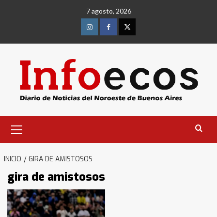
Saltar
7 agosto, 2026
al
contenido
Instagram
Facebook
Twitter
Menú
primario
INICIO
GIRA DE AMISTOSOS
gira de amistosos
Identidad de los adolescentes