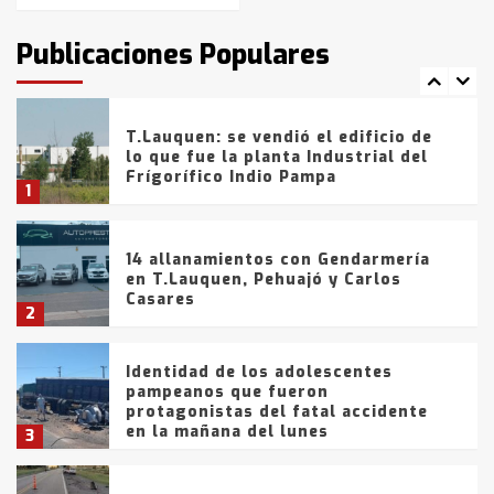
intentaron evadir a la Policía
fueron detenidos por
Publicaciones Populares
comercialización de drogas en la
7
tarde del sábado
T.Lauquen: se vendió el edificio de
lo que fue la planta Industrial del
Frígorífico Indio Pampa
1
14 allanamientos con Gendarmería
en T.Lauquen, Pehuajó y Carlos
Casares
2
Identidad de los adolescentes
pampeanos que fueron
protagonistas del fatal accidente
en la mañana del lunes
3