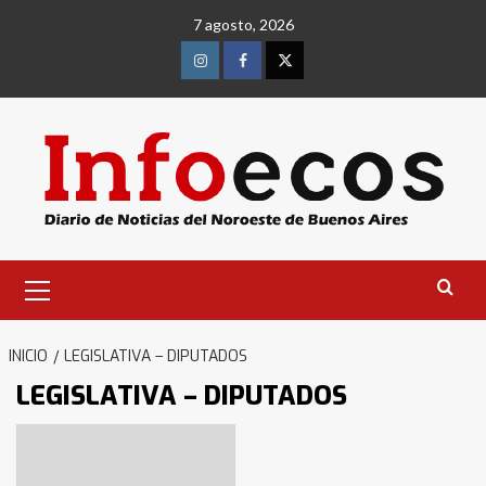
Saltar
7 agosto, 2026
al
contenido
Instagram
Facebook
Twitter
Menú
primario
INICIO
LEGISLATIVA – DIPUTADOS
LEGISLATIVA – DIPUTADOS