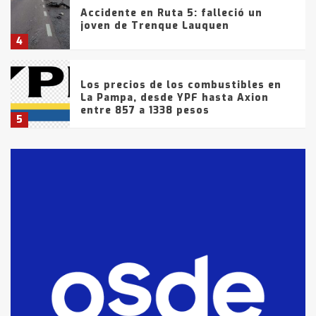
Accidente en Ruta 5: falleció un
joven de Trenque Lauquen
4
Los precios de los combustibles en
La Pampa, desde YPF hasta Axion
entre 857 a 1338 pesos
5
La Bolsa de Cereales de Bahía
Blanca anticipa que Agosto vendrá
con lluvias y heladas, en gran parte
de la provincia
6
T.Lauquen: tres jóvenes que
intentaron evadir a la Policía
fueron detenidos por
comercialización de drogas en la
7
tarde del sábado