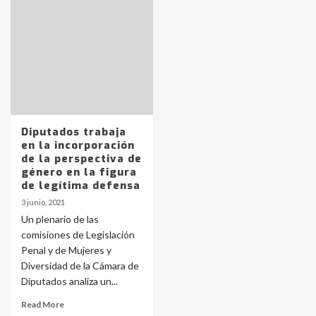
Identidad de los adolescentes
pampeanos que fueron
protagonistas del fatal accidente
en la mañana del lunes
3
Accidente en Ruta 5: falleció un
joven de Trenque Lauquen
4
Diputados trabaja
en la incorporación
de la perspectiva de
Los precios de los combustibles en
género en la figura
La Pampa, desde YPF hasta Axion
de legítima defensa
entre 857 a 1338 pesos
5
3 junio, 2021
Un plenario de las
comisiones de Legislación
La Bolsa de Cereales de Bahía
Penal y de Mujeres y
Blanca anticipa que Agosto vendrá
con lluvias y heladas, en gran parte
Diversidad de la Cámara de
de la provincia
6
Diputados analiza un...
Read More
T.Lauquen: tres jóvenes que