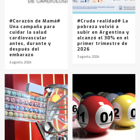
Los precios de los combustibles en
La Pampa, desde YPF hasta Axion
entre 857 a 1338 pesos
5
#Corazón de Mamá#
#Cruda realidad# La
Una campaña para
pobreza volvió a
cuidar la salud
subir en Argentina y
cardiovascular
alcanzó el 30% en el
antes, durante y
primer trimestre de
después del
2026
embarazo
5 agosto, 2026
6 agosto, 2026