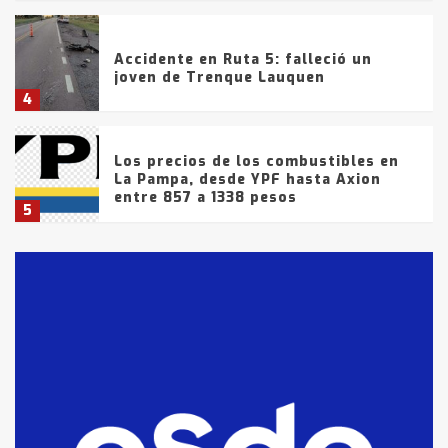
Accidente en Ruta 5: falleció un
joven de Trenque Lauquen
4
Los precios de los combustibles en
La Pampa, desde YPF hasta Axion
entre 857 a 1338 pesos
5
La Bolsa de Cereales de Bahía
Blanca anticipa que Agosto vendrá
con lluvias y heladas, en gran parte
de la provincia
6
T.Lauquen: tres jóvenes que
intentaron evadir a la Policía
fueron detenidos por
comercialización de drogas en la
7
tarde del sábado