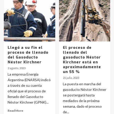
Identidad de los adolescentes
pampeanos que fueron
protagonistas del fatal accidente
en la mañana del lunes
3
Accidente en Ruta 5: falleció un
Llegó a su fin el
El proceso de
joven de Trenque Lauquen
proceso de llenado
llenado del
4
del Gasoducto
gasoducto Néstor
Néstor Kirchner
Kirchner está en
aproximadamente
2 agosto, 2023
Los precios de los combustibles en
un 55 %
La empresa Energía
La Pampa, desde YPF hasta Axion
21 julio, 2023
Argentina (ENARSA) indicó
entre 857 a 1338 pesos
5
La puesta en marcha del
a través de su cuenta
gasoducto Néstor Kirchner
oficial que el proceso de
se postergará hasta
llenado del Gasoducto
La Bolsa de Cereales de Bahía
mediados de la próxima
Blanca anticipa que Agosto vendrá
Néstor Kirchner (GPNK)...
con lluvias y heladas, en gran parte
semana, dado el proceso
de la provincia
Read More
6
de...