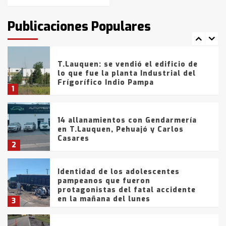
T.Lauquen: tres jóvenes que
intentaron evadir a la Policía
fueron detenidos por
Publicaciones Populares
comercialización de drogas en la
7
tarde del sábado
T.Lauquen: se vendió el edificio de
lo que fue la planta Industrial del
Frígorífico Indio Pampa
1
14 allanamientos con Gendarmería
en T.Lauquen, Pehuajó y Carlos
Casares
2
Identidad de los adolescentes
pampeanos que fueron
protagonistas del fatal accidente
en la mañana del lunes
3