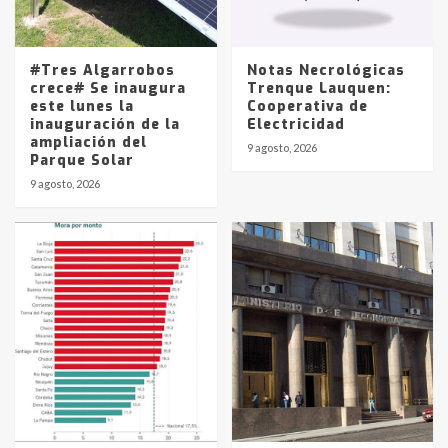
Los precios de los combustibles en
La Pampa, desde YPF hasta Axion
entre 857 a 1338 pesos
5
#Tres Algarrobos
Notas Necrológicas
crece# Se inaugura
Trenque Lauquen:
este lunes la
Cooperativa de
inauguración de la
Electricidad
ampliación del
9 agosto, 2026
Parque Solar
9 agosto, 2026