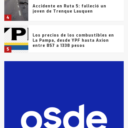
Accidente en Ruta 5: falleció un
joven de Trenque Lauquen
4
Los precios de los combustibles en
La Pampa, desde YPF hasta Axion
entre 857 a 1338 pesos
5
La Bolsa de Cereales de Bahía
Blanca anticipa que Agosto vendrá
con lluvias y heladas, en gran parte
de la provincia
6
T.Lauquen: tres jóvenes que
intentaron evadir a la Policía
fueron detenidos por
comercialización de drogas en la
7
tarde del sábado