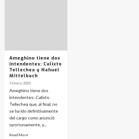
Identidad de los adolescentes
pampeanos que fueron
protagonistas del fatal accidente
en la mañana del lunes
3
Accidente en Ruta 5: falleció un
joven de Trenque Lauquen
4
Ameghino tiene dos
intendentes: Calixto
Tellechea y Nahuel
Los precios de los combustibles en
Mittelbach
La Pampa, desde YPF hasta Axion
5 enero, 2023
entre 857 a 1338 pesos
5
Ameghino tiene dos
intendentes: Calixto
Tellechea que, al final, no
La Bolsa de Cereales de Bahía
se ha ido definitivamente
Blanca anticipa que Agosto vendrá
con lluvias y heladas, en gran parte
del cargo como anunció
de la provincia
6
oportunamente, y...
Read More