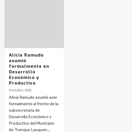
Identidad de los adolescentes
pampeanos que fueron
protagonistas del fatal accidente
en la mañana del lunes
3
Accidente en Ruta 5: falleció un
Alicia Ramudo
joven de Trenque Lauquen
asumió
4
formalmente en
Desarrollo
Económico y
Los precios de los combustibles en
Productivo
La Pampa, desde YPF hasta Axion
4 octubre, 2022
entre 857 a 1338 pesos
5
Alicia Ramudo asumió ayer
formalmente al frente de la
subsecretaría de
La Bolsa de Cereales de Bahía
Desarrollo Económico y
Blanca anticipa que Agosto vendrá
con lluvias y heladas, en gran parte
Productivo del Municipio
de la provincia
6
de Trenque Lauquen....