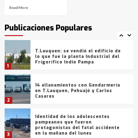
Read More
T.Lauquen: tres jóvenes que
intentaron evadir a la Policía
fueron detenidos por
Publicaciones Populares
comercialización de drogas en la
7
tarde del sábado
T.Lauquen: se vendió el edificio de
lo que fue la planta Industrial del
Frígorífico Indio Pampa
1
14 allanamientos con Gendarmería
en T.Lauquen, Pehuajó y Carlos
Casares
2
Identidad de los adolescentes
pampeanos que fueron
protagonistas del fatal accidente
en la mañana del lunes
3