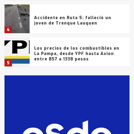
Accidente en Ruta 5: falleció un
joven de Trenque Lauquen
4
Los precios de los combustibles en
La Pampa, desde YPF hasta Axion
entre 857 a 1338 pesos
5
La Bolsa de Cereales de Bahía
Blanca anticipa que Agosto vendrá
con lluvias y heladas, en gran parte
de la provincia
6
T.Lauquen: tres jóvenes que
intentaron evadir a la Policía
fueron detenidos por
comercialización de drogas en la
7
tarde del sábado