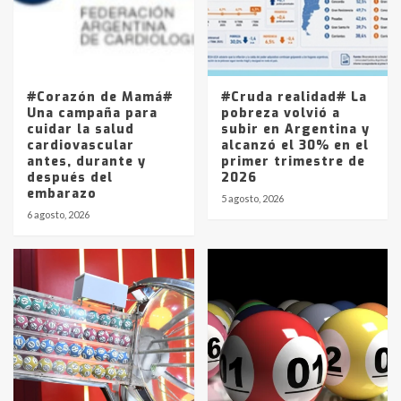
Los precios de los combustibles en
La Pampa, desde YPF hasta Axion
entre 857 a 1338 pesos
5
#Corazón de Mamá#
#Cruda realidad# La
Una campaña para
pobreza volvió a
cuidar la salud
subir en Argentina y
cardiovascular
alcanzó el 30% en el
antes, durante y
primer trimestre de
después del
2026
embarazo
5 agosto, 2026
6 agosto, 2026