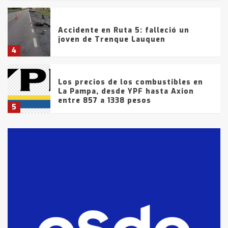
Accidente en Ruta 5: falleció un
joven de Trenque Lauquen
4
Los precios de los combustibles en
La Pampa, desde YPF hasta Axion
entre 857 a 1338 pesos
5
La Bolsa de Cereales de Bahía
Blanca anticipa que Agosto vendrá
con lluvias y heladas, en gran parte
de la provincia
6
T.Lauquen: tres jóvenes que
intentaron evadir a la Policía
fueron detenidos por
comercialización de drogas en la
7
tarde del sábado