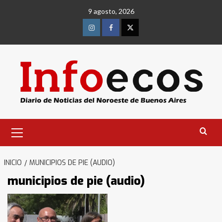
Saltar
9 agosto, 2026
al
contenido
Instagram
Facebook
Twitter
Menú
primario
INICIO
MUNICIPIOS DE PIE (AUDIO)
municipios de pie (audio)