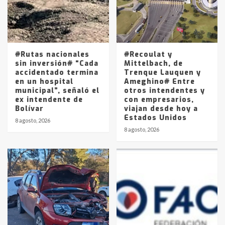
Los precios de los combustibles en
La Pampa, desde YPF hasta Axion
entre 857 a 1338 pesos
5
#Rutas nacionales
#Recoulat y
sin inversión# “Cada
Mittelbach, de
accidentado termina
Trenque Lauquen y
en un hospital
Ameghino# Entre
municipal”, señaló el
otros intendentes y
ex intendente de
con empresarios,
Bolívar
viajan desde hoy a
Estados Unidos
8 agosto, 2026
8 agosto, 2026