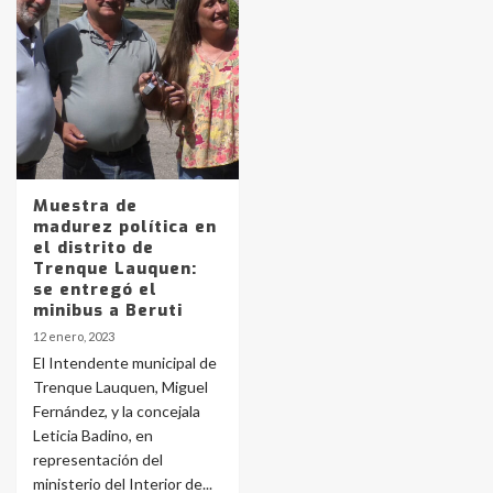
Identidad de los adolescentes
pampeanos que fueron
protagonistas del fatal accidente
en la mañana del lunes
3
Accidente en Ruta 5: falleció un
Muestra de
joven de Trenque Lauquen
madurez política en
4
el distrito de
Trenque Lauquen:
se entregó el
Los precios de los combustibles en
minibus a Beruti
La Pampa, desde YPF hasta Axion
12 enero, 2023
entre 857 a 1338 pesos
5
El Intendente municipal de
Trenque Lauquen, Miguel
Fernández, y la concejala
La Bolsa de Cereales de Bahía
Leticia Badino, en
Blanca anticipa que Agosto vendrá
con lluvias y heladas, en gran parte
representación del
de la provincia
6
ministerio del Interior de...