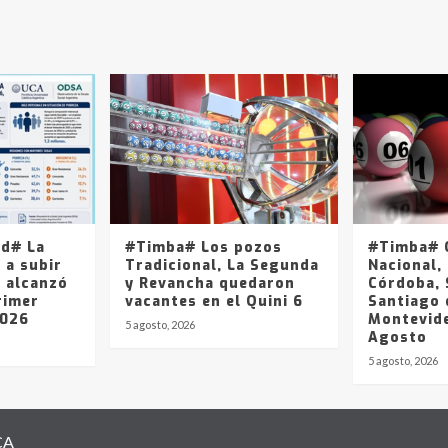
ad# La
#Timba# Los pozos
#Timba# Q
 a subir
Tradicional, La Segunda
Nacional, 
y alcanzó
y Revancha quedaron
Córdoba, 
rimer
vacantes en el Quini 6
Santiago 
2026
Montevide
5 agosto, 2026
Agosto
5 agosto, 2026
CA