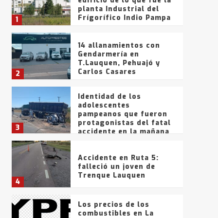
edificio de lo que fue la
planta Industrial del
Frígorífico Indio Pampa
1
14 allanamientos con
Gendarmería en
T.Lauquen, Pehuajó y
Carlos Casares
2
Identidad de los
adolescentes
pampeanos que fueron
protagonistas del fatal
3
accidente en la mañana
del lunes
Accidente en Ruta 5:
falleció un joven de
Trenque Lauquen
4
Los precios de los
combustibles en La