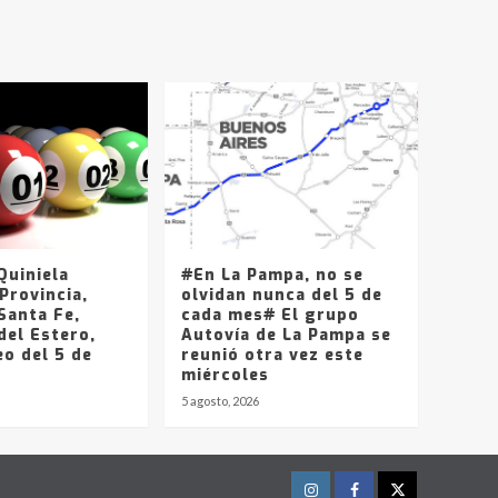
T.Lauquen, Pehuajó y
Carlos Casares
2
Identidad de los
adolescentes
pampeanos que fueron
protagonistas del fatal
3
accidente en la mañana
del lunes
Accidente en Ruta 5:
falleció un joven de
Trenque Lauquen
uiniela
#En La Pampa, no se
4
Provincia,
olvidan nunca del 5 de
Santa Fe,
cada mes# El grupo
del Estero,
Los precios de los
Autovía de La Pampa se
o del 5 de
combustibles en La
reunió otra vez este
Pampa, desde YPF hasta
miércoles
Axion entre 857 a 1338
5 agosto, 2026
5
pesos