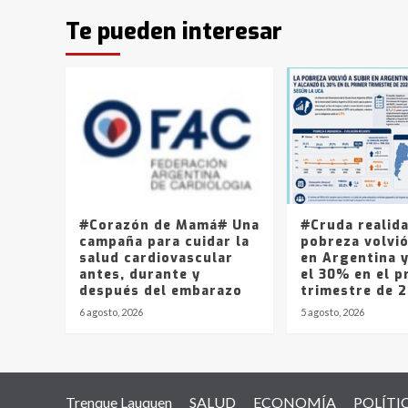
Te pueden interesar
#Corazón de Mamá# Una
#Cruda realid
campaña para cuidar la
pobreza volvió
salud cardiovascular
en Argentina 
antes, durante y
el 30% en el p
después del embarazo
trimestre de 
6 agosto, 2026
5 agosto, 2026
Trenque Lauquen
SALUD
ECONOMÍA
POLÍTI