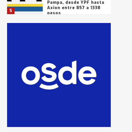
Pampa, desde YPF hasta
Axion entre 857 a 1338
5
pesos
La Bolsa de Cereales de
Bahía Blanca anticipa
que Agosto vendrá con
lluvias y heladas, en
6
gran parte de la
provincia
T.Lauquen: tres jóvenes
que intentaron evadir a
la Policía fueron
detenidos por
7
comercialización de
drogas en la tarde del
sábado
T.Lauquen: se vendió el
edificio de lo que fue la
planta Industrial del
Frígorífico Indio Pampa
1
14 allanamientos con
Gendarmería en