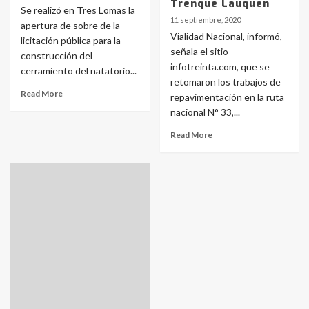
Trenque Lauquen
Se realizó en Tres Lomas la
11 septiembre, 2020
apertura de sobre de la
Vialidad Nacional, informó,
licitación pública para la
señala el sitio
construcción del
infotreinta.com, que se
cerramiento del natatorio...
retomaron los trabajos de
Read More
repavimentación en la ruta
nacional N° 33,...
Read More
Identidad de los adolescentes
pampeanos que fueron
protagonistas del fatal accidente
en la mañana del lunes