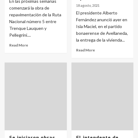
En las próximas semanas
18 agosto, 2021
comenzará la obra de
El presidente Alberto
repavimentación de la Ruta
Fernández anunció ayer en
Nacional número 5 entre
Isla Maciel, en el partido
Trenque Lauquen y
bonaerense de Avellaneda,
Pellegrini....
la entrega de la vivienda...
Read More
Read More
Se iniciaron obras
El intendente de