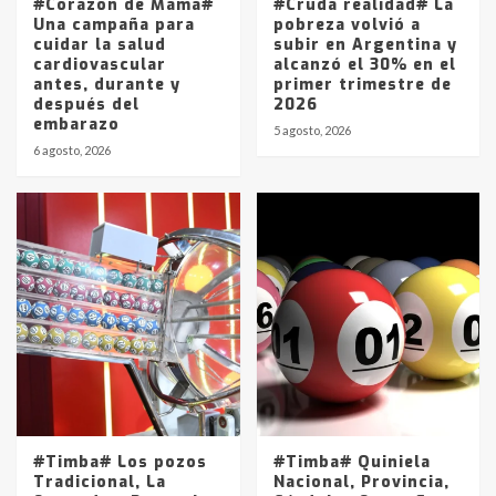
#Corazón de Mamá#
#Cruda realidad# La
Una campaña para
pobreza volvió a
cuidar la salud
subir en Argentina y
cardiovascular
alcanzó el 30% en el
antes, durante y
primer trimestre de
después del
2026
embarazo
5 agosto, 2026
6 agosto, 2026
#Timba# Los pozos
#Timba# Quiniela
Tradicional, La
Nacional, Provincia,