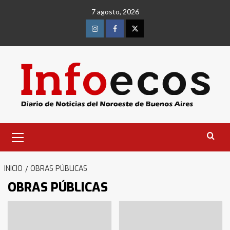
Saltar
7 agosto, 2026
al
contenido
Instagram
Facebook
Twitter
Menú
primario
INICIO
OBRAS PÚBLICAS
OBRAS PÚBLICAS