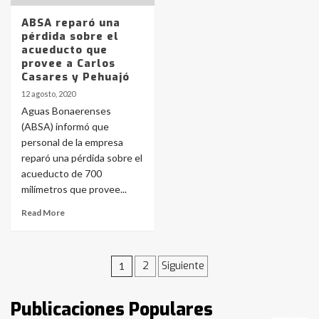
3
ABSA reparó una
pérdida sobre el
acueducto que
Accidente en Ruta 5: falleció un
provee a Carlos
joven de Trenque Lauquen
Casares y Pehuajó
4
12 agosto, 2020
Aguas Bonaerenses
Los precios de los combustibles en
(ABSA) informó que
La Pampa, desde YPF hasta Axion
personal de la empresa
entre 857 a 1338 pesos
reparó una pérdida sobre el
5
acueducto de 700
milímetros que provee...
La Bolsa de Cereales de Bahía
Blanca anticipa que Agosto vendrá
Read More
con lluvias y heladas, en gran parte
de la provincia
6
Navegación
2
Siguiente
1
T.Lauquen: tres jóvenes que
intentaron evadir a la Policía
de
fueron detenidos por
Publicaciones Populares
comercialización de drogas en la
7