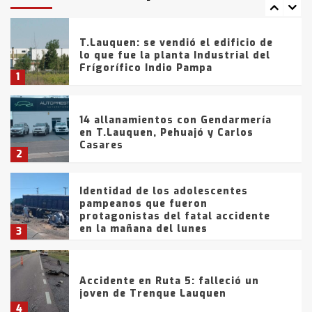
entradas
tarde del sábado
T.Lauquen: se vendió el edificio de
lo que fue la planta Industrial del
Frígorífico Indio Pampa
1
14 allanamientos con Gendarmería
en T.Lauquen, Pehuajó y Carlos
Casares
2
Identidad de los adolescentes
pampeanos que fueron
protagonistas del fatal accidente
en la mañana del lunes
3
Accidente en Ruta 5: falleció un
joven de Trenque Lauquen
4