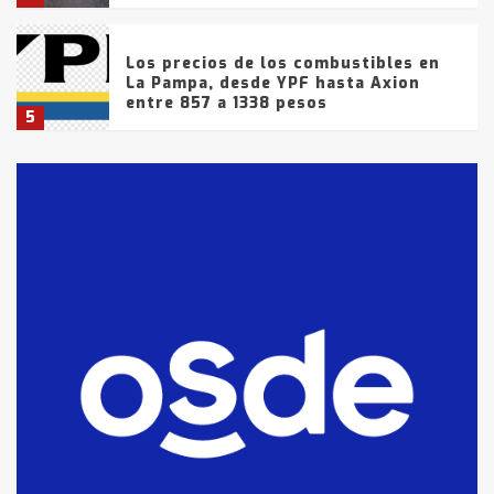
Los precios de los combustibles en
La Pampa, desde YPF hasta Axion
entre 857 a 1338 pesos
5
La Bolsa de Cereales de Bahía
Blanca anticipa que Agosto vendrá
con lluvias y heladas, en gran parte
de la provincia
6
T.Lauquen: tres jóvenes que
intentaron evadir a la Policía
fueron detenidos por
comercialización de drogas en la
7
tarde del sábado
T.Lauquen: se vendió el edificio de
lo que fue la planta Industrial del
Frígorífico Indio Pampa
1