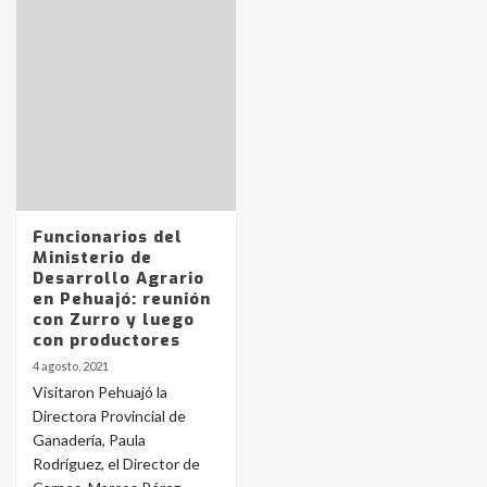
Identidad de los adolescentes
pampeanos que fueron
protagonistas del fatal accidente
en la mañana del lunes
3
Funcionarios del
Accidente en Ruta 5: falleció un
Ministerio de
joven de Trenque Lauquen
Desarrollo Agrario
4
en Pehuajó: reunión
con Zurro y luego
con productores
Los precios de los combustibles en
4 agosto, 2021
La Pampa, desde YPF hasta Axion
Visitaron Pehuajó la
entre 857 a 1338 pesos
5
Directora Provincial de
Ganadería, Paula
Rodríguez, el Director de
La Bolsa de Cereales de Bahía