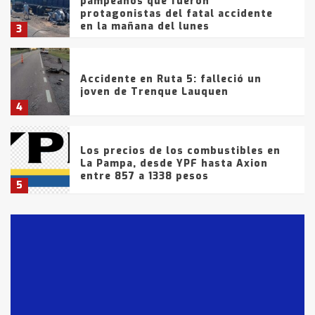
pampeanos que fueron
protagonistas del fatal accidente
en la mañana del lunes
3
Accidente en Ruta 5: falleció un
joven de Trenque Lauquen
4
Los precios de los combustibles en
La Pampa, desde YPF hasta Axion
entre 857 a 1338 pesos
5
La Bolsa de Cereales de Bahía
Blanca anticipa que Agosto vendrá
con lluvias y heladas, en gran parte
de la provincia
6
T.Lauquen: tres jóvenes que
intentaron evadir a la Policía