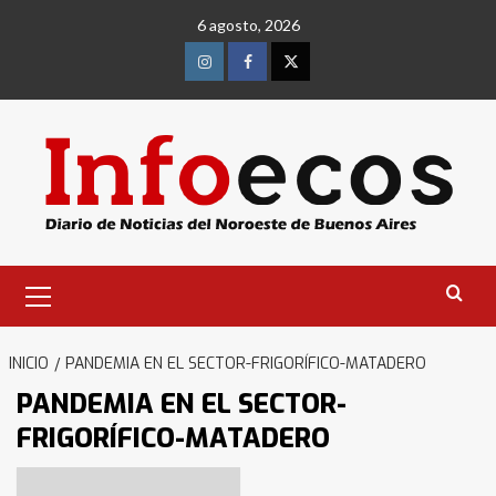
Saltar
6 agosto, 2026
al
contenido
Instagram
Facebook
Twitter
Menú
primario
INICIO
PANDEMIA EN EL SECTOR-FRIGORÍFICO-MATADERO
PANDEMIA EN EL SECTOR-
FRIGORÍFICO-MATADERO