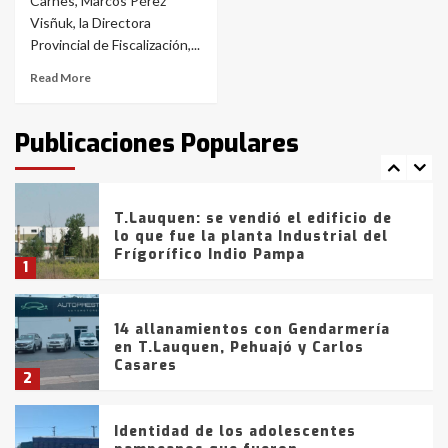
Carnes, Marcos Pérez
Blanca anticipa que Agosto vendrá
con lluvias y heladas, en gran parte
Visñuk, la Directora
de la provincia
6
Provincial de Fiscalización,...
Read More
T.Lauquen: tres jóvenes que
intentaron evadir a la Policía
fueron detenidos por
Publicaciones Populares
comercialización de drogas en la
7
tarde del sábado
T.Lauquen: se vendió el edificio de
lo que fue la planta Industrial del
Frígorífico Indio Pampa
1
14 allanamientos con Gendarmería
en T.Lauquen, Pehuajó y Carlos
Casares
2
Identidad de los adolescentes