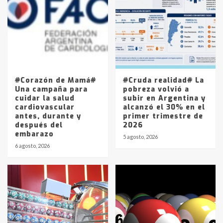
joven de Trenque Lauquen
4
Los precios de los combustibles en
La Pampa, desde YPF hasta Axion
entre 857 a 1338 pesos
5
#Corazón de Mamá#
#Cruda realidad# La
Una campaña para
pobreza volvió a
cuidar la salud
subir en Argentina y
cardiovascular
alcanzó el 30% en el
antes, durante y
primer trimestre de
después del
2026
embarazo
5 agosto, 2026
6 agosto, 2026