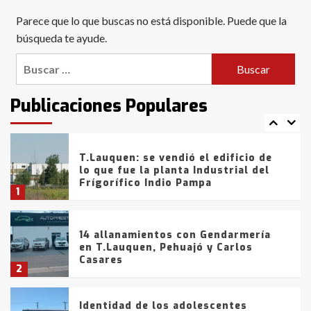
Blanca anticipa que Agosto vendrá
Parece que lo que buscas no está disponible. Puede que la
con lluvias y heladas, en gran parte
de la provincia
búsqueda te ayude.
6
Buscar:
T.Lauquen: tres jóvenes que
intentaron evadir a la Policía
fueron detenidos por
Publicaciones Populares
comercialización de drogas en la
7
tarde del sábado
T.Lauquen: se vendió el edificio de
lo que fue la planta Industrial del
Frígorífico Indio Pampa
1
14 allanamientos con Gendarmería
en T.Lauquen, Pehuajó y Carlos
Casares
2
Identidad de los adolescentes