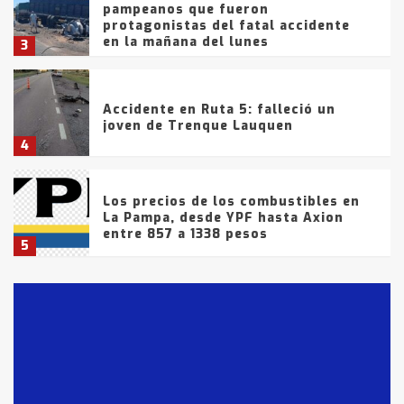
pampeanos que fueron
protagonistas del fatal accidente
en la mañana del lunes
3
Accidente en Ruta 5: falleció un
joven de Trenque Lauquen
4
Los precios de los combustibles en
La Pampa, desde YPF hasta Axion
entre 857 a 1338 pesos
5
La Bolsa de Cereales de Bahía
Blanca anticipa que Agosto vendrá
con lluvias y heladas, en gran parte
de la provincia
6
T.Lauquen: tres jóvenes que