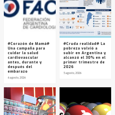
Accidente en Ruta 5: falleció un
joven de Trenque Lauquen
4
Los precios de los combustibles en
La Pampa, desde YPF hasta Axion
entre 857 a 1338 pesos
5
#Corazón de Mamá#
#Cruda realidad# La
Una campaña para
pobreza volvió a
cuidar la salud
subir en Argentina y
cardiovascular
alcanzó el 30% en el
antes, durante y
primer trimestre de
después del
2026
embarazo
5 agosto, 2026
6 agosto, 2026