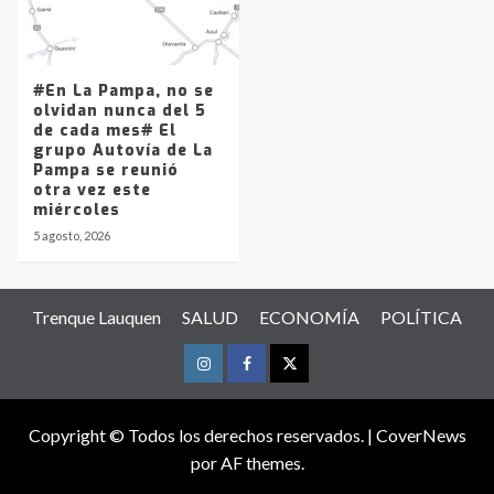
#En La Pampa, no se
olvidan nunca del 5
de cada mes# El
grupo Autovía de La
Pampa se reunió
otra vez este
miércoles
5 agosto, 2026
Trenque Lauquen
SALUD
ECONOMÍA
POLÍTICA
Instagram
Facebook
Twitter
Copyright © Todos los derechos reservados.
|
CoverNews
por AF themes.