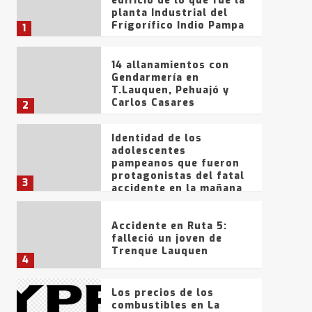
edificio de lo que fue la
planta Industrial del
Frígorífico Indio Pampa
1
14 allanamientos con
Gendarmería en
T.Lauquen, Pehuajó y
Carlos Casares
2
Identidad de los
adolescentes
pampeanos que fueron
protagonistas del fatal
3
accidente en la mañana
del lunes
Accidente en Ruta 5:
falleció un joven de
Trenque Lauquen
4
Los precios de los
combustibles en La