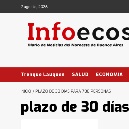
Saltar
7 agosto, 2026
al
contenido
Trenque Lauquen
SALUD
ECONOMÍA
INICIO
PLAZO DE 30 DÍAS PARA 780 PERSONAS
plazo de 30 día