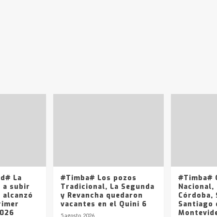
ad# La
#Timba# Los pozos
#Timba# Q
 a subir
Tradicional, La Segunda
Nacional, 
y alcanzó
y Revancha quedaron
Córdoba, 
rimer
vacantes en el Quini 6
Santiago 
2026
Montevide
5 agosto, 2026