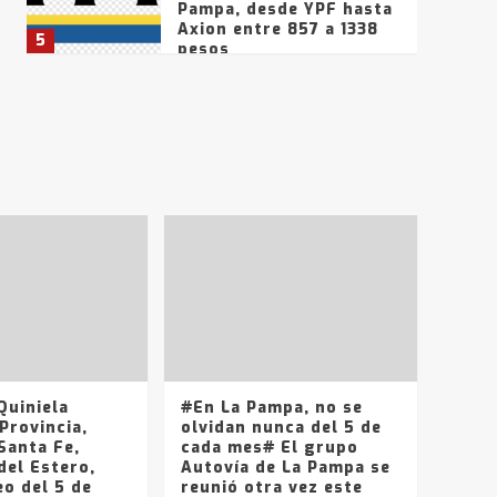
Pampa, desde YPF hasta
Axion entre 857 a 1338
5
pesos
La Bolsa de Cereales de
Bahía Blanca anticipa
que Agosto vendrá con
lluvias y heladas, en
6
gran parte de la
provincia
T.Lauquen: tres jóvenes
que intentaron evadir a
la Policía fueron
detenidos por
7
comercialización de
drogas en la tarde del
sábado
T.Lauquen: se vendió el
edificio de lo que fue la
planta Industrial del
Frígorífico Indio Pampa
uiniela
#En La Pampa, no se
1
Provincia,
olvidan nunca del 5 de
Santa Fe,
cada mes# El grupo
del Estero,
Autovía de La Pampa se
14 allanamientos con
o del 5 de
reunió otra vez este
Gendarmería en