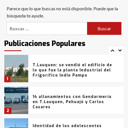
Blanca anticipa que Agosto vendrá
Parece que lo que buscas no está disponible. Puede que la
con lluvias y heladas, en gran parte
de la provincia
búsqueda te ayude.
6
Buscar:
T.Lauquen: tres jóvenes que
intentaron evadir a la Policía
fueron detenidos por
Publicaciones Populares
comercialización de drogas en la
7
tarde del sábado
T.Lauquen: se vendió el edificio de
lo que fue la planta Industrial del
Frígorífico Indio Pampa
1
14 allanamientos con Gendarmería
en T.Lauquen, Pehuajó y Carlos
Casares
2
Identidad de los adolescentes