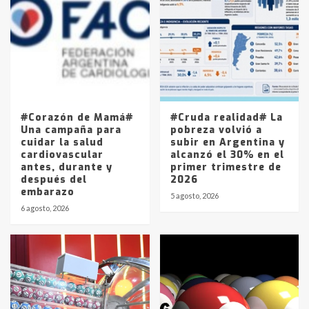
Accidente en Ruta 5: falleció un
joven de Trenque Lauquen
4
Los precios de los combustibles en
La Pampa, desde YPF hasta Axion
entre 857 a 1338 pesos
5
#Corazón de Mamá#
#Cruda realidad# La
Una campaña para
pobreza volvió a
cuidar la salud
subir en Argentina y
cardiovascular
alcanzó el 30% en el
antes, durante y
primer trimestre de
después del
2026
embarazo
5 agosto, 2026
6 agosto, 2026