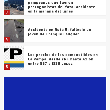
pampeanos que fueron
protagonistas del fatal accidente
en la mañana del lunes
3
Accidente en Ruta 5: falleció un
joven de Trenque Lauquen
4
Los precios de los combustibles en
La Pampa, desde YPF hasta Axion
entre 857 a 1338 pesos
5
La Bolsa de Cereales de Bahía
Blanca anticipa que Agosto vendrá
con lluvias y heladas, en gran parte
de la provincia
6
T.Lauquen: tres jóvenes que