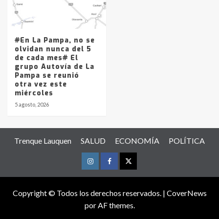
#En La Pampa, no se
olvidan nunca del 5
de cada mes# El
grupo Autovía de La
Pampa se reunió
otra vez este
miércoles
5 agosto, 2026
Trenque Lauquen
SALUD
ECONOMÍA
POLÍTICA
Instagram
Facebook
Twitter
Copyright © Todos los derechos reservados.
|
CoverNews
por AF themes.