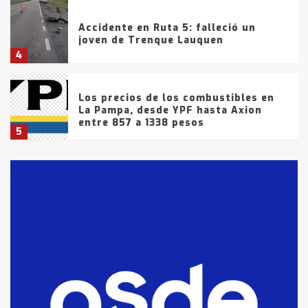
Accidente en Ruta 5: falleció un
joven de Trenque Lauquen
4
Los precios de los combustibles en
La Pampa, desde YPF hasta Axion
entre 857 a 1338 pesos
5
La Bolsa de Cereales de Bahía
Blanca anticipa que Agosto vendrá
con lluvias y heladas, en gran parte
de la provincia
6
T.Lauquen: tres jóvenes que
intentaron evadir a la Policía
fueron detenidos por
comercialización de drogas en la
7
tarde del sábado