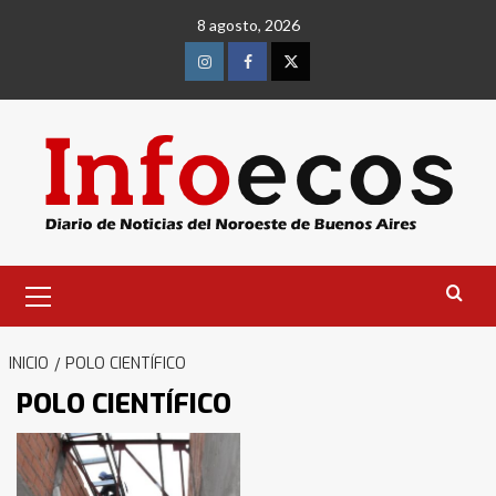
Saltar
8 agosto, 2026
al
contenido
Instagram
Facebook
Twitter
Menú
primario
INICIO
POLO CIENTÍFICO
POLO CIENTÍFICO