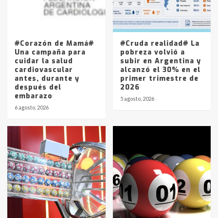
Los precios de los combustibles en
La Pampa, desde YPF hasta Axion
entre 857 a 1338 pesos
5
#Corazón de Mamá#
#Cruda realidad# La
Una campaña para
pobreza volvió a
cuidar la salud
subir en Argentina y
cardiovascular
alcanzó el 30% en el
antes, durante y
primer trimestre de
después del
2026
embarazo
5 agosto, 2026
6 agosto, 2026