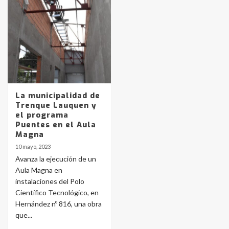
Identidad de los adolescentes
pampeanos que fueron
protagonistas del fatal accidente
en la mañana del lunes
3
Accidente en Ruta 5: falleció un
joven de Trenque Lauquen
La municipalidad de
4
Trenque Lauquen y
el programa
Puentes en el Aula
Los precios de los combustibles en
Magna
La Pampa, desde YPF hasta Axion
10 mayo, 2023
entre 857 a 1338 pesos
5
Avanza la ejecución de un
Aula Magna en
instalaciones del Polo
La Bolsa de Cereales de Bahía
Científico Tecnológico, en
Blanca anticipa que Agosto vendrá
con lluvias y heladas, en gran parte
Hernández nº 816, una obra
de la provincia
6
que...