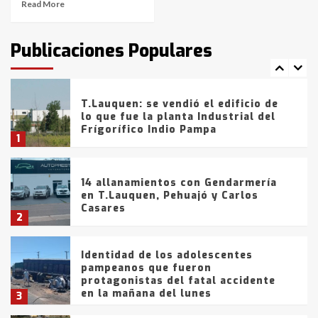
Read More
T.Lauquen: tres jóvenes que
intentaron evadir a la Policía
fueron detenidos por
Publicaciones Populares
comercialización de drogas en la
7
tarde del sábado
T.Lauquen: se vendió el edificio de
lo que fue la planta Industrial del
Frígorífico Indio Pampa
1
14 allanamientos con Gendarmería
en T.Lauquen, Pehuajó y Carlos
Casares
2
Identidad de los adolescentes
pampeanos que fueron
protagonistas del fatal accidente
en la mañana del lunes
3