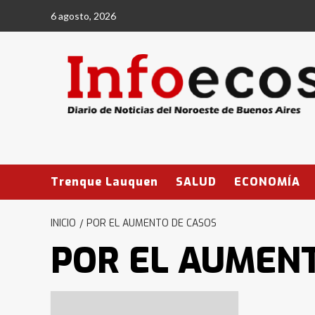
Saltar
6 agosto, 2026
al
contenido
Trenque Lauquen
SALUD
ECONOMÍA
INICIO
POR EL AUMENTO DE CASOS
POR EL AUMEN