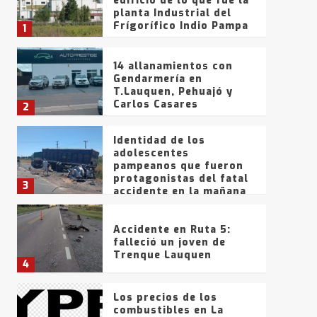
edificio de lo que fue la
planta Industrial del
Frígorífico Indio Pampa
1
14 allanamientos con
Gendarmería en
T.Lauquen, Pehuajó y
Carlos Casares
2
Identidad de los
adolescentes
pampeanos que fueron
protagonistas del fatal
3
accidente en la mañana
del lunes
Accidente en Ruta 5:
falleció un joven de
Trenque Lauquen
4
Los precios de los
combustibles en La