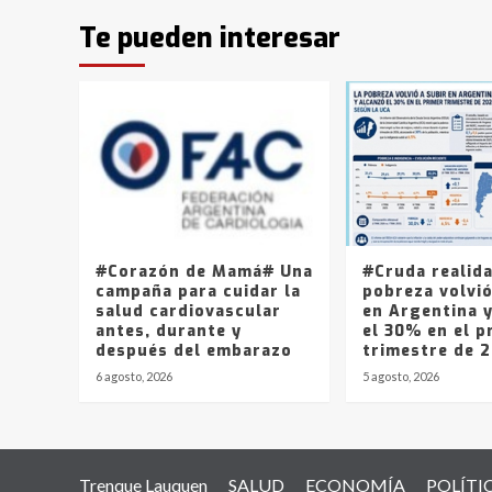
Te pueden interesar
#Corazón de Mamá# Una
#Cruda realid
campaña para cuidar la
pobreza volvió
salud cardiovascular
en Argentina 
antes, durante y
el 30% en el p
después del embarazo
trimestre de 
6 agosto, 2026
5 agosto, 2026
Trenque Lauquen
SALUD
ECONOMÍA
POLÍTI