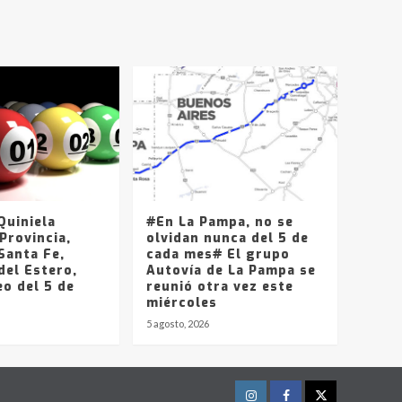
T.Lauquen, Pehuajó y
Carlos Casares
2
Identidad de los
adolescentes
pampeanos que fueron
protagonistas del fatal
3
accidente en la mañana
del lunes
Accidente en Ruta 5:
falleció un joven de
Trenque Lauquen
uiniela
#En La Pampa, no se
4
Provincia,
olvidan nunca del 5 de
Santa Fe,
cada mes# El grupo
del Estero,
Los precios de los
Autovía de La Pampa se
o del 5 de
combustibles en La
reunió otra vez este
Pampa, desde YPF hasta
miércoles
Axion entre 857 a 1338
5 agosto, 2026
5
pesos