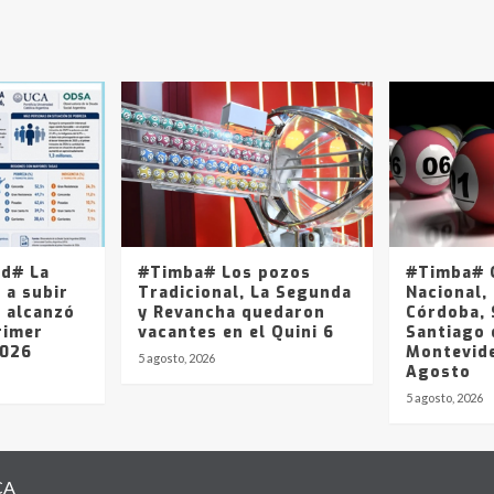
ad# La
#Timba# Los pozos
#Timba# Q
 a subir
Tradicional, La Segunda
Nacional, 
y alcanzó
y Revancha quedaron
Córdoba, 
rimer
vacantes en el Quini 6
Santiago 
2026
Montevide
5 agosto, 2026
Agosto
5 agosto, 2026
CA