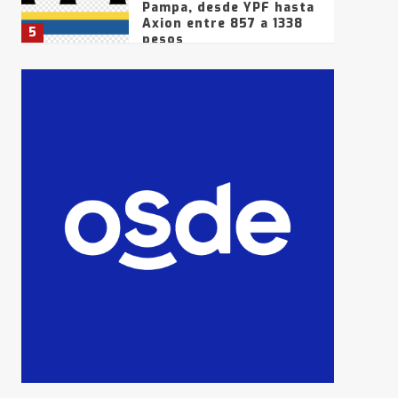
Pampa, desde YPF hasta
Axion entre 857 a 1338
5
pesos
La Bolsa de Cereales de
Bahía Blanca anticipa
que Agosto vendrá con
lluvias y heladas, en
6
gran parte de la
provincia
T.Lauquen: tres jóvenes
que intentaron evadir a
la Policía fueron
detenidos por
7
comercialización de
drogas en la tarde del
sábado
T.Lauquen: se vendió el
edificio de lo que fue la
planta Industrial del
Frígorífico Indio Pampa
1
14 allanamientos con
Gendarmería en