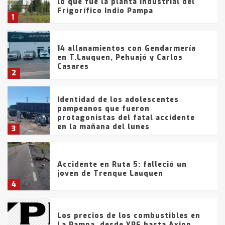
lo que fue la planta Industrial del
Frígorífico Indio Pampa
1
14 allanamientos con Gendarmería
en T.Lauquen, Pehuajó y Carlos
Casares
2
Identidad de los adolescentes
pampeanos que fueron
protagonistas del fatal accidente
en la mañana del lunes
3
Accidente en Ruta 5: falleció un
joven de Trenque Lauquen
4
Los precios de los combustibles en
La Pampa, desde YPF hasta Axion