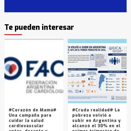
Casares
2
Identidad de los adolescentes
Te pueden interesar
pampeanos que fueron
protagonistas del fatal accidente
en la mañana del lunes
3
Accidente en Ruta 5: falleció un
joven de Trenque Lauquen
4
Los precios de los combustibles en
La Pampa, desde YPF hasta Axion
entre 857 a 1338 pesos
5
#Corazón de Mamá#
#Cruda realidad# La
Una campaña para
pobreza volvió a
cuidar la salud
subir en Argentina y
cardiovascular
alcanzó el 30% en el