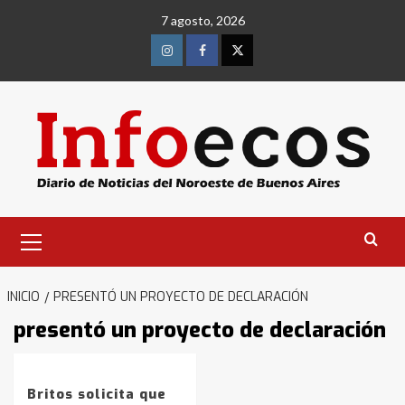
Saltar
7 agosto, 2026
al
contenido
Instagram
Facebook
Twitter
Menú
primario
Identidad de los adolescentes
INICIO
PRESENTÓ UN PROYECTO DE DECLARACIÓN
pampeanos que fueron
protagonistas del fatal accidente
presentó un proyecto de declaración
en la mañana del lunes
3
Britos solicita que
Accidente en Ruta 5: falleció un