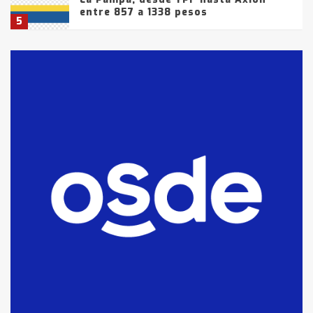
entre 857 a 1338 pesos
5
La Bolsa de Cereales de Bahía
Blanca anticipa que Agosto vendrá
con lluvias y heladas, en gran parte
de la provincia
6
T.Lauquen: tres jóvenes que
intentaron evadir a la Policía
fueron detenidos por
comercialización de drogas en la
7
tarde del sábado
T.Lauquen: se vendió el edificio de
lo que fue la planta Industrial del
Frígorífico Indio Pampa
1
14 allanamientos con Gendarmería
en T.Lauquen, Pehuajó y Carlos