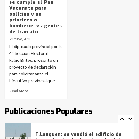
se cumpla el Pan
joven de Trenque Lauquen
Vacunate para
4
policías y se
prioricen a
bomberos y agentes
Los precios de los combustibles en
de tránsito
La Pampa, desde YPF hasta Axion
22 mayo, 2021
entre 857 a 1338 pesos
5
El diputado provincial por la
4° Sección Electoral,
Fabio Britos, presentó un
La Bolsa de Cereales de Bahía
proyecto de declaración
Blanca anticipa que Agosto vendrá
con lluvias y heladas, en gran parte
para solicitar ante el
de la provincia
6
Ejecutivo provincial que...
Read More
T.Lauquen: tres jóvenes que
intentaron evadir a la Policía
fueron detenidos por
Publicaciones Populares
comercialización de drogas en la
7
tarde del sábado
T.Lauquen: se vendió el edificio de