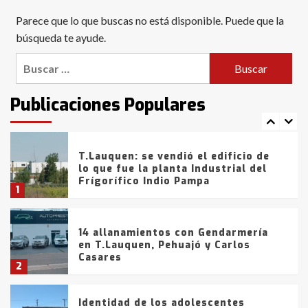
Blanca anticipa que Agosto vendrá
Parece que lo que buscas no está disponible. Puede que la
con lluvias y heladas, en gran parte
de la provincia
búsqueda te ayude.
6
Buscar:
T.Lauquen: tres jóvenes que
intentaron evadir a la Policía
fueron detenidos por
Publicaciones Populares
comercialización de drogas en la
7
tarde del sábado
T.Lauquen: se vendió el edificio de
lo que fue la planta Industrial del
Frígorífico Indio Pampa
1
14 allanamientos con Gendarmería
en T.Lauquen, Pehuajó y Carlos
Casares
2
Identidad de los adolescentes