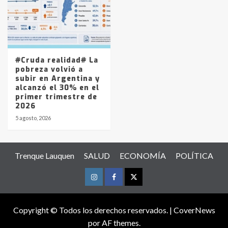
#Cruda realidad# La
pobreza volvió a
subir en Argentina y
alcanzó el 30% en el
primer trimestre de
2026
5 agosto, 2026
Trenque Lauquen
SALUD
ECONOMÍA
POLÍTICA
Instagram
Facebook
Twitter
Copyright © Todos los derechos reservados.
|
CoverNews
por AF themes.