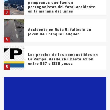
pampeanos que fueron
protagonistas del fatal accidente
en la mañana del lunes
3
Accidente en Ruta 5: falleció un
joven de Trenque Lauquen
4
Los precios de los combustibles en
La Pampa, desde YPF hasta Axion
entre 857 a 1338 pesos
5
La Bolsa de Cereales de Bahía
Blanca anticipa que Agosto vendrá
con lluvias y heladas, en gran parte
de la provincia
6
T.Lauquen: tres jóvenes que