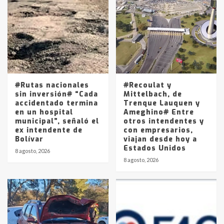
Accidente en Ruta 5: falleció un
joven de Trenque Lauquen
4
Los precios de los combustibles en
La Pampa, desde YPF hasta Axion
entre 857 a 1338 pesos
5
#Rutas nacionales
#Recoulat y
sin inversión# “Cada
Mittelbach, de
accidentado termina
Trenque Lauquen y
en un hospital
Ameghino# Entre
municipal”, señaló el
otros intendentes y
ex intendente de
con empresarios,
Bolívar
viajan desde hoy a
Estados Unidos
8 agosto, 2026
8 agosto, 2026